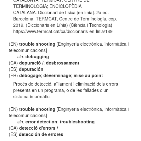
TERMINOLOGIA; ENCICLOPÈDIA
CATALANA. Diccionari de física [en línia]. 2a ed.
Barcelona: TERMCAT, Centre de Terminologia, cop.
2019. (Diccionaris en Línia) (Ciència i Tecnologia)
https://www.termcat.cat/ca/diccionaris-en-linia/149
(EN)
trouble shooting
[Enginyeria electrònica, informàtica i
telecomunicacions]
sin.
debugging
(CA)
depuració
f
;
desbrossament
(ES)
depuración
(FR)
débogage
;
déverminage
;
mise au point
Procés de detecció, aïllament i eliminació dels errors
presents en un programa, o de les fallades d'un
sistema informàtic.
(EN)
trouble shooting
[Enginyeria electrònica, informàtica i
telecomunicacions]
sin.
error detection
;
troubleshooting
(CA)
detecció d'errors
f
(ES)
detección de errores