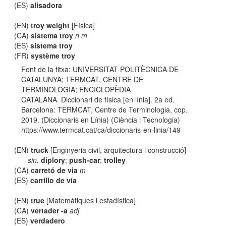
(ES)
alisadora
(EN)
troy weight
[Física]
(CA)
sistema troy
n m
(ES)
sistema troy
(FR)
système troy
Font de la fitxa: UNIVERSITAT POLITÈCNICA DE
CATALUNYA; TERMCAT, CENTRE DE
TERMINOLOGIA; ENCICLOPÈDIA
CATALANA. Diccionari de física [en línia]. 2a ed.
Barcelona: TERMCAT, Centre de Terminologia, cop.
2019. (Diccionaris en Línia) (Ciència i Tecnologia)
https://www.termcat.cat/ca/diccionaris-en-linia/149
(EN)
truck
[Enginyeria civil, arquitectura i construcció]
sin.
diplory
;
push-car
;
trolley
(CA)
carretó de via
m
(ES)
carrillo de vía
(EN)
true
[Matemàtiques i estadística]
(CA)
vertader -a
adj
(ES)
verdadero