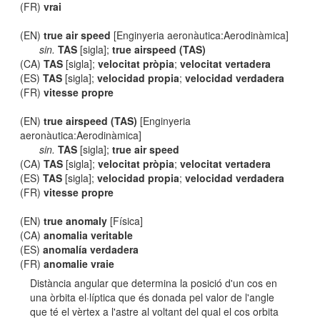
(FR)
vrai
(EN)
true air speed
[Enginyeria aeronàutica:Aerodinàmica]
sin.
TAS
[sigla];
true airspeed (TAS)
(CA)
TAS
[sigla];
velocitat pròpia
;
velocitat vertadera
(ES)
TAS
[sigla];
velocidad propia
;
velocidad verdadera
(FR)
vitesse propre
(EN)
true airspeed (TAS)
[Enginyeria
aeronàutica:Aerodinàmica]
sin.
TAS
[sigla];
true air speed
(CA)
TAS
[sigla];
velocitat pròpia
;
velocitat vertadera
(ES)
TAS
[sigla];
velocidad propia
;
velocidad verdadera
(FR)
vitesse propre
(EN)
true anomaly
[Física]
(CA)
anomalia veritable
(ES)
anomalía verdadera
(FR)
anomalie vraie
Distància angular que determina la posició d'un cos en
una òrbita el·líptica que és donada pel valor de l'angle
que té el vèrtex a l'astre al voltant del qual el cos orbita