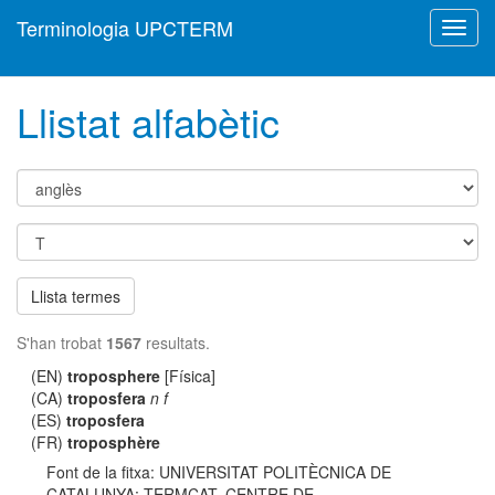
Terminologia UPCTERM
Toggl
navig
Llistat alfabètic
Llista termes
S'han trobat
1567
resultats.
(EN)
troposphere
[Física]
(CA)
troposfera
n f
(ES)
troposfera
(FR)
troposphère
Font de la fitxa: UNIVERSITAT POLITÈCNICA DE
CATALUNYA; TERMCAT, CENTRE DE