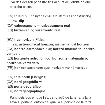
i va des del seu periastre fins al punt de l'òrbita en què
es troba el cos.
(EN)
true dip
[Enginyeria civil, arquitectura i construcció]
sin.
dip
(CA)
cabussament
m
;
cabussament real
(ES)
buzamiento
;
buzamiento real
(EN)
true horizon
[Física]
sin.
astronomical horizon
;
mathematical horizon
(CA)
horitzó astronòmic
n m
;
horitzó matemàtic
;
horitzó
veritable
(ES)
horizonte astronómico
;
horizonte matemático
;
horizonte verdadero
(FR)
horizon astronomique
;
horizon mathématique
(EN)
true north
[Energies]
(CA)
nord geogràfic
m
(ES)
norte geográfico
(FR)
nord géographique
Punt, dels dos en què l'eix de rotació de la terra talla la
seva superfície, entorn del qual la superfície de la terra