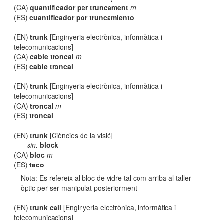
(CA)
quantificador per truncament
m
(ES)
cuantificador por truncamiento
(EN)
trunk
[Enginyeria electrònica, informàtica i
telecomunicacions]
(CA)
cable troncal
m
(ES)
cable troncal
(EN)
trunk
[Enginyeria electrònica, informàtica i
telecomunicacions]
(CA)
troncal
m
(ES)
troncal
(EN)
trunk
[Ciències de la visió]
sin.
block
(CA)
bloc
m
(ES)
taco
Nota: Es refereix al bloc de vidre tal com arriba al taller
òptic per ser manipulat posteriorment.
(EN)
trunk call
[Enginyeria electrònica, informàtica i
telecomunicacions]