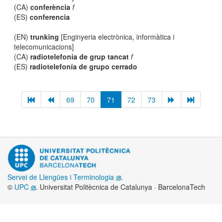
(CA)
conferència
f
(ES)
conferencia
(EN)
trunking
[Enginyeria electrònica, informàtica i
telecomunicacions]
(CA)
radiotelefonia de grup tancat
f
(ES)
radiotelefonía de grupo cerrado
69
70
71
72
73
Servei de Llengües i Terminologia
.
©
UPC
. Universitat Politècnica de Catalunya · BarcelonaTech