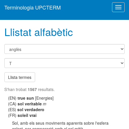
Terminologia UPCTERM
Toggl
navig
Llistat alfabètic
Llista termes
S'han trobat
1567
resultats.
(EN)
true sun
[Energies]
(CA)
sol veritable
m
(ES)
sol verdadero
(FR)
soleil vrai
Sol, amb els seus moviments aparents sobre l'esfera
celest, per comparació amb el sol mitjà.