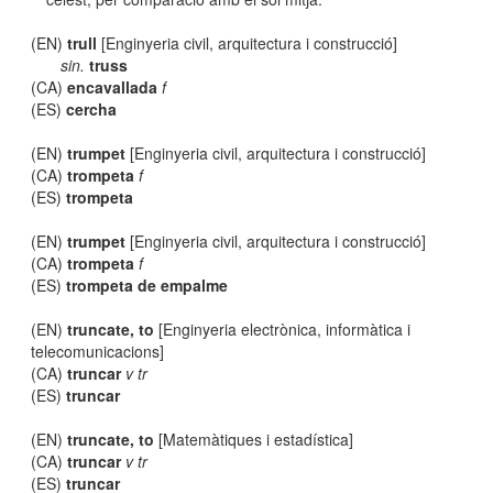
(EN)
trull
[Enginyeria civil, arquitectura i construcció]
sin.
truss
(CA)
encavallada
f
(ES)
cercha
(EN)
trumpet
[Enginyeria civil, arquitectura i construcció]
(CA)
trompeta
f
(ES)
trompeta
(EN)
trumpet
[Enginyeria civil, arquitectura i construcció]
(CA)
trompeta
f
(ES)
trompeta de empalme
(EN)
truncate, to
[Enginyeria electrònica, informàtica i
telecomunicacions]
(CA)
truncar
v tr
(ES)
truncar
(EN)
truncate, to
[Matemàtiques i estadística]
(CA)
truncar
v tr
(ES)
truncar