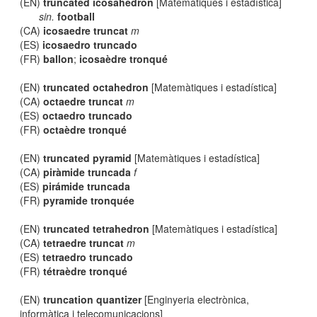
(EN)
truncated icosahedron
[Matemàtiques i estadística]
sin.
football
(CA)
icosaedre truncat
m
(ES)
icosaedro truncado
(FR)
ballon
;
icosaèdre tronqué
(EN)
truncated octahedron
[Matemàtiques i estadística]
(CA)
octaedre truncat
m
(ES)
octaedro truncado
(FR)
octaèdre tronqué
(EN)
truncated pyramid
[Matemàtiques i estadística]
(CA)
piràmide truncada
f
(ES)
pirámide truncada
(FR)
pyramide tronquée
(EN)
truncated tetrahedron
[Matemàtiques i estadística]
(CA)
tetraedre truncat
m
(ES)
tetraedro truncado
(FR)
tétraèdre tronqué
(EN)
truncation quantizer
[Enginyeria electrònica,
informàtica i telecomunicacions]