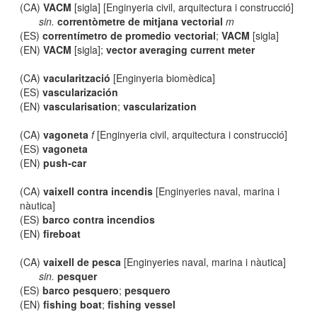
(CA)
VACM
[sigla] [Enginyeria civil, arquitectura i construcció]
sin.
correntòmetre de mitjana vectorial
m
(ES)
correntímetro de promedio vectorial
;
VACM
[sigla]
(EN)
VACM
[sigla];
vector averaging current meter
(CA)
vacularització
[Enginyeria biomèdica]
(ES)
vascularización
(EN)
vascularisation
;
vascularization
(CA)
vagoneta
f
[Enginyeria civil, arquitectura i construcció]
(ES)
vagoneta
(EN)
push-car
(CA)
vaixell contra incendis
[Enginyeries naval, marina i
nàutica]
(ES)
barco contra incendios
(EN)
fireboat
(CA)
vaixell de pesca
[Enginyeries naval, marina i nàutica]
sin.
pesquer
(ES)
barco pesquero
;
pesquero
(EN)
fishing boat
;
fishing vessel