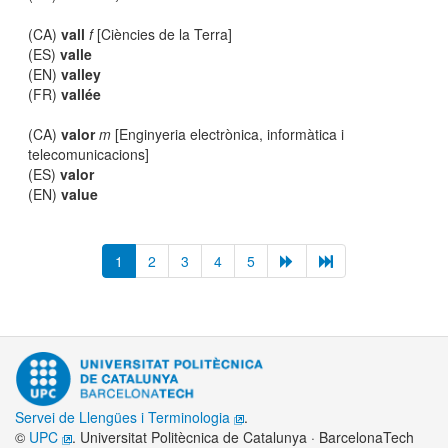
(CA)
vall
f
[Ciències de la Terra]
(ES)
valle
(EN)
valley
(FR)
vallée
(CA)
valor
m
[Enginyeria electrònica, informàtica i
telecomunicacions]
(ES)
valor
(EN)
value
1
2
3
4
5
Servei de Llengües i Terminologia
.
©
UPC
. Universitat Politècnica de Catalunya · BarcelonaTech