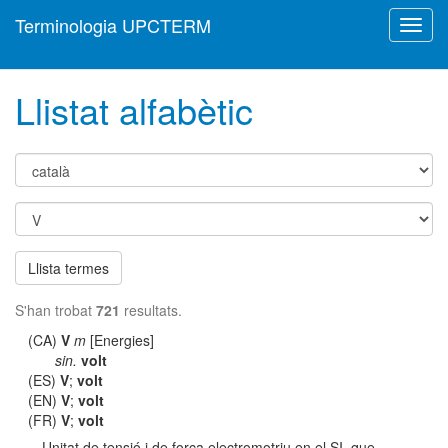
Terminologia UPCTERM
Toggl
navig
Llistat alfabètic
Llista termes
S'han trobat
721
resultats.
(CA)
V
m
[Energies]
sin.
volt
(ES)
V
;
volt
(EN)
V
;
volt
(FR)
V
;
volt
Unitat de tensió i de força electromotriu en el SI, que