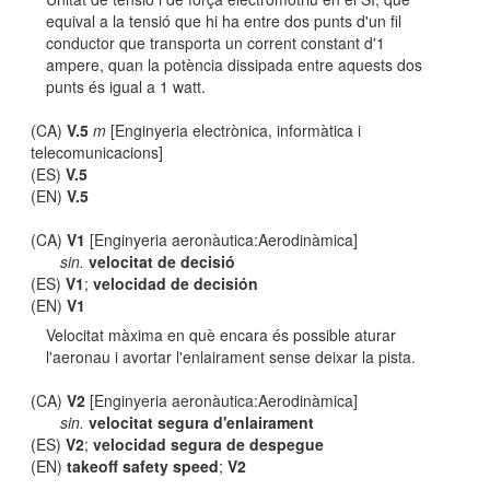
equival a la tensió que hi ha entre dos punts d'un fil
conductor que transporta un corrent constant d'1
ampere, quan la potència dissipada entre aquests dos
punts és igual a 1 watt.
(CA)
V.5
m
[Enginyeria electrònica, informàtica i
telecomunicacions]
(ES)
V.5
(EN)
V.5
(CA)
V1
[Enginyeria aeronàutica:Aerodinàmica]
sin.
velocitat de decisió
(ES)
V1
;
velocidad de decisión
(EN)
V1
Velocitat màxima en què encara és possible aturar
l'aeronau i avortar l'enlairament sense deixar la pista.
(CA)
V2
[Enginyeria aeronàutica:Aerodinàmica]
sin.
velocitat segura d'enlairament
(ES)
V2
;
velocidad segura de despegue
(EN)
takeoff safety speed
;
V2