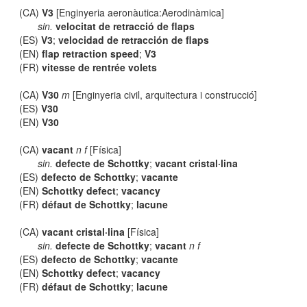
(CA)
V3
[Enginyeria aeronàutica:Aerodinàmica]
sin.
velocitat de retracció de flaps
(ES)
V3
;
velocidad de retracción de flaps
(EN)
flap retraction speed
;
V3
(FR)
vitesse de rentrée volets
(CA)
V30
m
[Enginyeria civil, arquitectura i construcció]
(ES)
V30
(EN)
V30
(CA)
vacant
n f
[Física]
sin.
defecte de Schottky
;
vacant cristal·lina
(ES)
defecto de Schottky
;
vacante
(EN)
Schottky defect
;
vacancy
(FR)
défaut de Schottky
;
lacune
(CA)
vacant cristal·lina
[Física]
sin.
defecte de Schottky
;
vacant
n f
(ES)
defecto de Schottky
;
vacante
(EN)
Schottky defect
;
vacancy
(FR)
défaut de Schottky
;
lacune