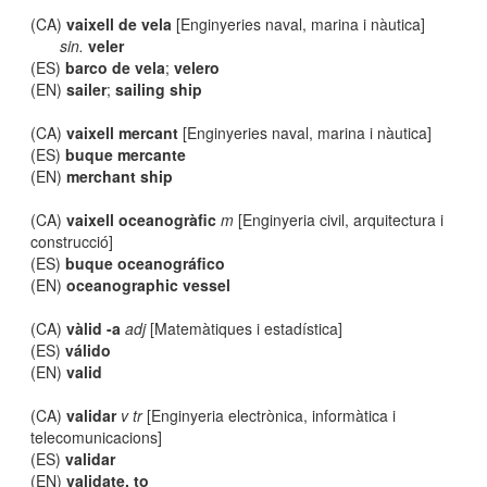
(CA)
vaixell de vela
[Enginyeries naval, marina i nàutica]
sin.
veler
(ES)
barco de vela
;
velero
(EN)
sailer
;
sailing ship
(CA)
vaixell mercant
[Enginyeries naval, marina i nàutica]
(ES)
buque mercante
(EN)
merchant ship
(CA)
vaixell oceanogràfic
m
[Enginyeria civil, arquitectura i
construcció]
(ES)
buque oceanográfico
(EN)
oceanographic vessel
(CA)
vàlid -a
adj
[Matemàtiques i estadística]
(ES)
válido
(EN)
valid
(CA)
validar
v tr
[Enginyeria electrònica, informàtica i
telecomunicacions]
(ES)
validar
(EN)
validate, to