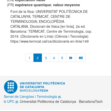
(FR)
espérance quantique
;
valeur moyenne
Font de la fitxa: UNIVERSITAT POLITÈCNICA DE
CATALUNYA; TERMCAT, CENTRE DE
TERMINOLOGIA; ENCICLOPÈDIA
CATALANA. Diccionari de física [en línia]. 2a ed.
Barcelona: TERMCAT, Centre de Terminologia, cop.
2019. (Diccionaris en Línia) (Ciència i Tecnologia)
https://www.termcat.cat/ca/diccionaris-en-linia/149
1
2
3
4
5
Servei de Llengües i Terminologia
.
©
UPC
. Universitat Politècnica de Catalunya · BarcelonaTech