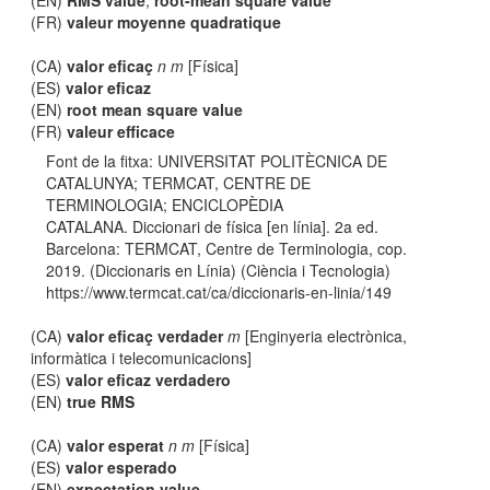
(EN)
RMS value
;
root-mean square value
(FR)
valeur moyenne quadratique
(CA)
valor eficaç
n m
[Física]
(ES)
valor eficaz
(EN)
root mean square value
(FR)
valeur efficace
Font de la fitxa: UNIVERSITAT POLITÈCNICA DE
CATALUNYA; TERMCAT, CENTRE DE
TERMINOLOGIA; ENCICLOPÈDIA
CATALANA. Diccionari de física [en línia]. 2a ed.
Barcelona: TERMCAT, Centre de Terminologia, cop.
2019. (Diccionaris en Línia) (Ciència i Tecnologia)
https://www.termcat.cat/ca/diccionaris-en-linia/149
(CA)
valor eficaç verdader
m
[Enginyeria electrònica,
informàtica i telecomunicacions]
(ES)
valor eficaz verdadero
(EN)
true RMS
(CA)
valor esperat
n m
[Física]
(ES)
valor esperado
(EN)
expectation value