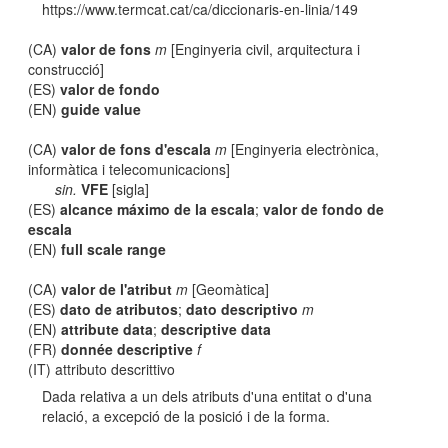
https://www.termcat.cat/ca/diccionaris-en-linia/149
(CA)
valor de fons
m
[Enginyeria civil, arquitectura i
construcció]
(ES)
valor de fondo
(EN)
guide value
(CA)
valor de fons d'escala
m
[Enginyeria electrònica,
informàtica i telecomunicacions]
sin.
VFE
[sigla]
(ES)
alcance máximo de la escala
;
valor de fondo de
escala
(EN)
full scale range
(CA)
valor de l'atribut
m
[Geomàtica]
(ES)
dato de atributos
;
dato descriptivo
m
(EN)
attribute data
;
descriptive data
(FR)
donnée descriptive
f
(IT) attributo descrittivo
Dada relativa a un dels atributs d'una entitat o d'una
relació, a excepció de la posició i de la forma.