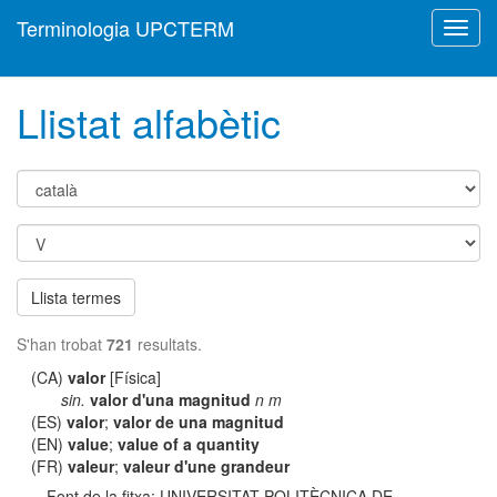
Terminologia UPCTERM
Toggl
navig
Llistat alfabètic
Llista termes
S'han trobat
721
resultats.
(CA)
valor
[Física]
sin.
valor d'una magnitud
n m
(ES)
valor
;
valor de una magnitud
(EN)
value
;
value of a quantity
(FR)
valeur
;
valeur d'une grandeur
Font de la fitxa: UNIVERSITAT POLITÈCNICA DE