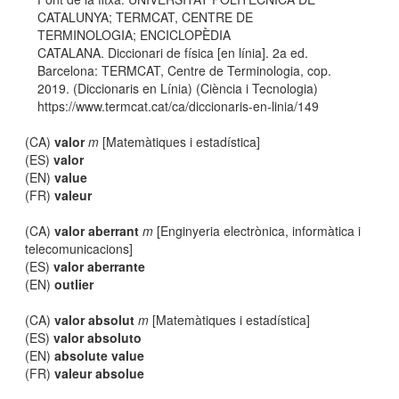
CATALUNYA; TERMCAT, CENTRE DE
TERMINOLOGIA; ENCICLOPÈDIA
CATALANA. Diccionari de física [en línia]. 2a ed.
Barcelona: TERMCAT, Centre de Terminologia, cop.
2019. (Diccionaris en Línia) (Ciència i Tecnologia)
https://www.termcat.cat/ca/diccionaris-en-linia/149
(CA)
valor
m
[Matemàtiques i estadística]
(ES)
valor
(EN)
value
(FR)
valeur
(CA)
valor aberrant
m
[Enginyeria electrònica, informàtica i
telecomunicacions]
(ES)
valor aberrante
(EN)
outlier
(CA)
valor absolut
m
[Matemàtiques i estadística]
(ES)
valor absoluto
(EN)
absolute value
(FR)
valeur absolue