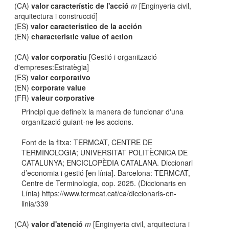
(CA)
valor característic de l'acció
m
[Enginyeria civil,
arquitectura i construcció]
(ES)
valor característico de la acción
(EN)
characteristic value of action
(CA)
valor corporatiu
[Gestió i organització
d'empreses:Estratègia]
(ES)
valor corporativo
(EN)
corporate value
(FR)
valeur corporative
Principi que defineix la manera de funcionar d'una
organització guiant-ne les accions.
Font de la fitxa: TERMCAT, CENTRE DE
TERMINOLOGIA; UNIVERSITAT POLITÈCNICA DE
CATALUNYA; ENCICLOPÈDIA CATALANA. Diccionari
d’economia i gestió [en línia]. Barcelona: TERMCAT,
Centre de Terminologia, cop. 2025. (Diccionaris en
Línia) https://www.termcat.cat/ca/diccionaris-en-
linia/339
(CA)
valor d'atenció
m
[Enginyeria civil, arquitectura i