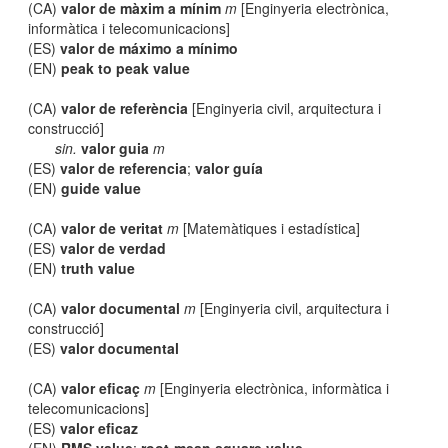
(CA)
valor de màxim a mínim
m
[Enginyeria electrònica,
informàtica i telecomunicacions]
(ES)
valor de máximo a mínimo
(EN)
peak to peak value
(CA)
valor de referència
[Enginyeria civil, arquitectura i
construcció]
sin.
valor guia
m
(ES)
valor de referencia
;
valor guía
(EN)
guide value
(CA)
valor de veritat
m
[Matemàtiques i estadística]
(ES)
valor de verdad
(EN)
truth value
(CA)
valor documental
m
[Enginyeria civil, arquitectura i
construcció]
(ES)
valor documental
(CA)
valor eficaç
m
[Enginyeria electrònica, informàtica i
telecomunicacions]
(ES)
valor eficaz