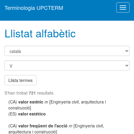
Terminologia UPCTERM
Toggl
navig
Llistat alfabètic
Llista termes
S'han trobat
721
resultats.
(CA)
valor estètic
m
[Enginyeria civil, arquitectura i
construcció]
(ES)
valor estético
(CA)
valor freqüent de l'acció
m
[Enginyeria civil,
arquitectura i construcció]