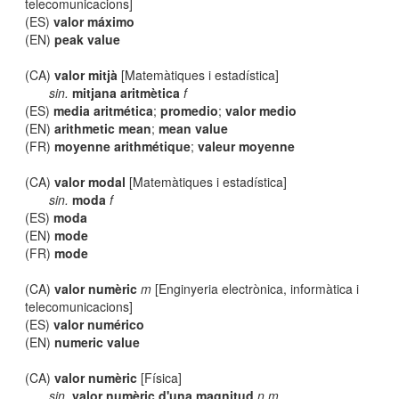
telecomunicacions]
(ES)
valor máximo
(EN)
peak value
(CA)
valor mitjà
[Matemàtiques i estadística]
sin.
mitjana aritmètica
f
(ES)
media aritmética
;
promedio
;
valor medio
(EN)
arithmetic mean
;
mean value
(FR)
moyenne arithmétique
;
valeur moyenne
(CA)
valor modal
[Matemàtiques i estadística]
sin.
moda
f
(ES)
moda
(EN)
mode
(FR)
mode
(CA)
valor numèric
m
[Enginyeria electrònica, informàtica i
telecomunicacions]
(ES)
valor numérico
(EN)
numeric value
(CA)
valor numèric
[Física]
sin.
valor numèric d'una magnitud
n m