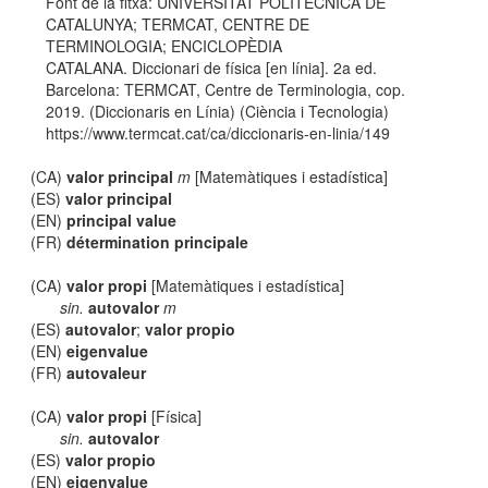
Font de la fitxa: UNIVERSITAT POLITÈCNICA DE
CATALUNYA; TERMCAT, CENTRE DE
TERMINOLOGIA; ENCICLOPÈDIA
CATALANA. Diccionari de física [en línia]. 2a ed.
Barcelona: TERMCAT, Centre de Terminologia, cop.
2019. (Diccionaris en Línia) (Ciència i Tecnologia)
https://www.termcat.cat/ca/diccionaris-en-linia/149
(CA)
valor principal
m
[Matemàtiques i estadística]
(ES)
valor principal
(EN)
principal value
(FR)
détermination principale
(CA)
valor propi
[Matemàtiques i estadística]
sin.
autovalor
m
(ES)
autovalor
;
valor propio
(EN)
eigenvalue
(FR)
autovaleur
(CA)
valor propi
[Física]
sin.
autovalor
(ES)
valor propio
(EN)
eigenvalue