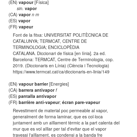
(EN)
vapour
[Física]
sin.
vapor
(CA)
vapor
n m
(ES)
vapor
(FR)
vapeur
Font de la fitxa: UNIVERSITAT POLITÈCNICA DE
CATALUNYA; TERMCAT, CENTRE DE
TERMINOLOGIA; ENCICLOPÈDIA
CATALANA. Diccionari de física [en línia]. 2a ed.
Barcelona: TERMCAT, Centre de Terminologia, cop.
2019. (Diccionaris en Línia) (Ciència i Tecnologia)
https://www.termcat.cat/ca/diccionaris-en-linia/149
(EN)
vapour barrier
[Energies]
(CA)
barrera antivapor
f
(ES)
pantalla antivapor
(FR)
barrière anti-vapeur
;
écran pare-vapeur
Revestiment de material poc permeable al vapor,
generalment de forma laminar, que es col·loca
juntament amb un aïllament tèrmic a la part calenta del
mur que es vol aïllar per tal d'evitar que el vapor
travessi l'aïllament, es condensi a la banda fre