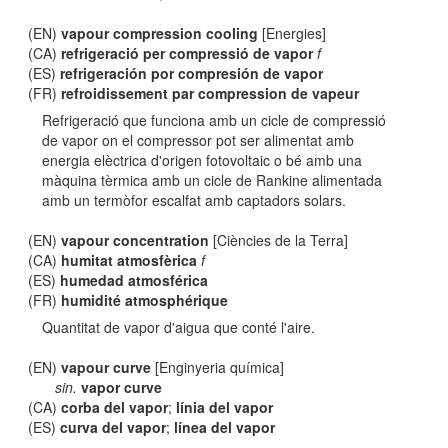
(EN)
vapour compression cooling
[Energies]
(CA)
refrigeració per compressió de vapor
f
(ES)
refrigeración por compresión de vapor
(FR)
refroidissement par compression de vapeur
Refrigeració que funciona amb un cicle de compressió
de vapor on el compressor pot ser alimentat amb
energia elèctrica d'origen fotovoltaic o bé amb una
màquina tèrmica amb un cicle de Rankine alimentada
amb un termòfor escalfat amb captadors solars.
(EN)
vapour concentration
[Ciències de la Terra]
(CA)
humitat atmosfèrica
f
(ES)
humedad atmosférica
(FR)
humidité atmosphérique
Quantitat de vapor d'aigua que conté l'aire.
(EN)
vapour curve
[Enginyeria química]
sin.
vapor curve
(CA)
corba del vapor
;
línia del vapor
(ES)
curva del vapor
;
línea del vapor