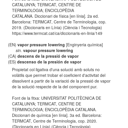
CATALUNYA; TERMCAT, CENTRE DE
TERMINOLOGIA; ENCICLOPÈDIA
CATALANA. Diccionari de física [en línia]. 2a ed.
Barcelona: TERMCAT, Centre de Terminologia, cop.
2019. (Diccionaris en Línia) (Ciència i Tecnologia)
https://www.termcat.cat/ca/diccionaris-en-linia/149
(EN)
vapor pressure lowering
[Enginyeria química]
sin.
vapour pressure lowering
(CA)
descens de la pressió de vapor
(ES)
descenso de la presión de vapor
Propietat col·ligativa d'una solució amb soluts no
volàtils que permet trobar el coeficient d'activitat del
dissolvent a partir de la variació de la pressió de vapor
de la solució respecte de la del component pur.
Font de la fitxa: UNIVERSITAT POLITÈCNICA DE
CATALUNYA; TERMCAT, CENTRE DE
TERMINOLOGIA; ENCICLOPÈDIA CATALANA.
Diccionari de química [en línia]. 3a ed. Barcelona:
TERMCAT, Centre de Terminologia, cop. 2020.
(Diccionaris en Línia) (Ciència i Tecnologia)