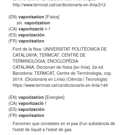
http://www.termcat.cat/ca/diccionaris-en-linia/212
(EN)
vaporisation
[Física]
sin.
vaporization
(CA)
vaporització
n f
(ES)
vaporización
(FR)
vaporisation
Font de la fitxa: UNIVERSITAT POLITÈCNICA DE
CATALUNYA; TERMCAT, CENTRE DE
TERMINOLOGIA; ENCICLOPÈDIA
CATALANA. Diccionari de física [en línia]. 2a ed.
Barcelona: TERMCAT, Centre de Terminologia, cop.
2019. (Diccionaris en Línia) (Ciència i Tecnologia)
https://www.termcat.cat/ca/diccionaris-en-linia/149
(EN)
vaporization
[Energies]
(CA)
vaporització
f
(ES)
vaporización
(FR)
vaporisation
Fenomen que consisteix en el pas d'un substància de
l'estat de líquid a l'estat de gas.