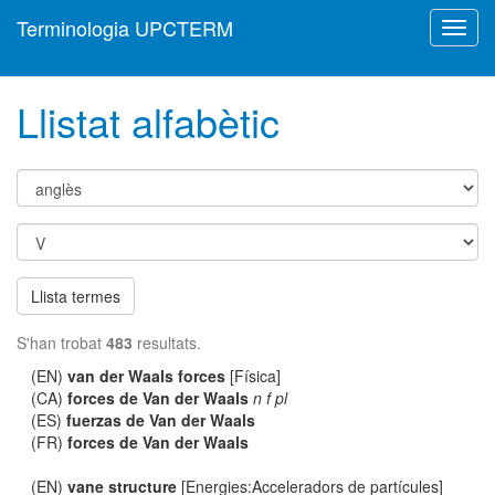
Terminologia UPCTERM
Toggl
navig
Llistat alfabètic
Llista termes
S'han trobat
483
resultats.
(EN)
van der Waals forces
[Física]
(CA)
forces de Van der Waals
n f pl
(ES)
fuerzas de Van der Waals
(FR)
forces de Van der Waals
(EN)
vane structure
[Energies:Acceleradors de partícules]