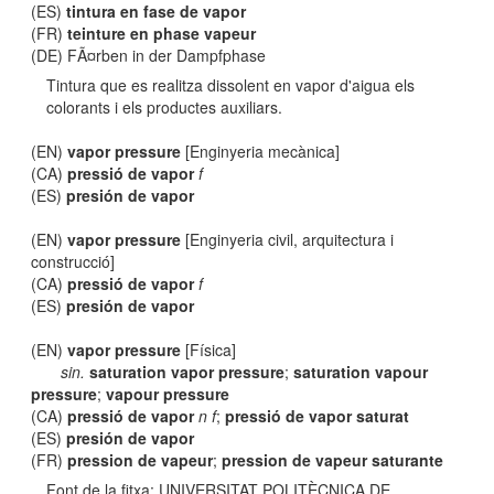
(ES)
tintura en fase de vapor
(FR)
teinture en phase vapeur
(DE) FÃ¤rben in der Dampfphase
Tintura que es realitza dissolent en vapor d'aigua els
colorants i els productes auxiliars.
(EN)
vapor pressure
[Enginyeria mecànica]
(CA)
pressió de vapor
f
(ES)
presión de vapor
(EN)
vapor pressure
[Enginyeria civil, arquitectura i
construcció]
(CA)
pressió de vapor
f
(ES)
presión de vapor
(EN)
vapor pressure
[Física]
sin.
saturation vapor pressure
;
saturation vapour
pressure
;
vapour pressure
(CA)
pressió de vapor
n f
;
pressió de vapor saturat
(ES)
presión de vapor
(FR)
pression de vapeur
;
pression de vapeur saturante
Font de la fitxa: UNIVERSITAT POLITÈCNICA DE