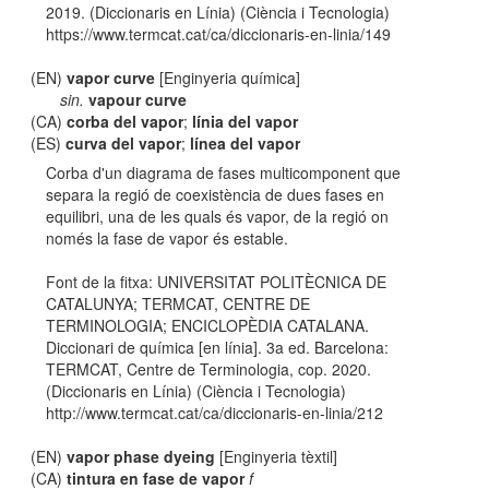
2019. (Diccionaris en Línia) (Ciència i Tecnologia)
https://www.termcat.cat/ca/diccionaris-en-linia/149
(EN)
vapor curve
[Enginyeria química]
sin.
vapour curve
(CA)
corba del vapor
;
línia del vapor
(ES)
curva del vapor
;
línea del vapor
Corba d'un diagrama de fases multicomponent que
separa la regió de coexistència de dues fases en
equilibri, una de les quals és vapor, de la regió on
només la fase de vapor és estable.
Font de la fitxa: UNIVERSITAT POLITÈCNICA DE
CATALUNYA; TERMCAT, CENTRE DE
TERMINOLOGIA; ENCICLOPÈDIA CATALANA.
Diccionari de química [en línia]. 3a ed. Barcelona:
TERMCAT, Centre de Terminologia, cop. 2020.
(Diccionaris en Línia) (Ciència i Tecnologia)
http://www.termcat.cat/ca/diccionaris-en-linia/212
(EN)
vapor phase dyeing
[Enginyeria tèxtil]
(CA)
tintura en fase de vapor
f