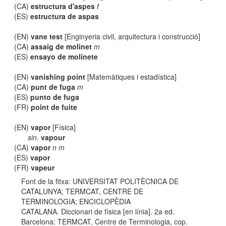
(CA)
estructura d'aspes
f
(ES)
estructura de aspas
(EN)
vane test
[Enginyeria civil, arquitectura i construcció]
(CA)
assaig de molinet
m
(ES)
ensayo de molinete
(EN)
vanishing point
[Matemàtiques i estadística]
(CA)
punt de fuga
m
(ES)
punto de fuga
(FR)
point de fuite
(EN)
vapor
[Física]
sin.
vapour
(CA)
vapor
n m
(ES)
vapor
(FR)
vapeur
Font de la fitxa: UNIVERSITAT POLITÈCNICA DE
CATALUNYA; TERMCAT, CENTRE DE
TERMINOLOGIA; ENCICLOPÈDIA
CATALANA. Diccionari de física [en línia]. 2a ed.
Barcelona: TERMCAT, Centre de Terminologia, cop.