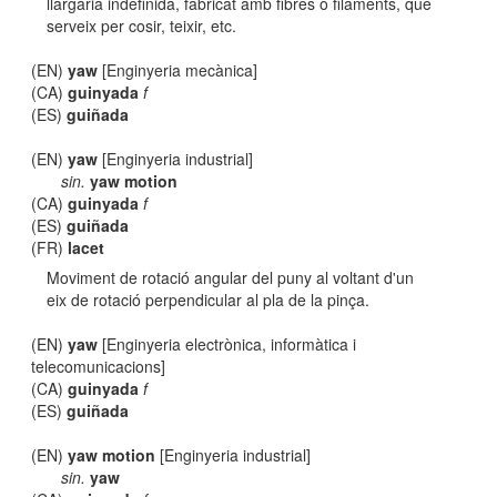
llargària indefinida, fabricat amb fibres o filaments, que
serveix per cosir, teixir, etc.
(EN)
yaw
[Enginyeria mecànica]
(CA)
guinyada
f
(ES)
guiñada
(EN)
yaw
[Enginyeria industrial]
sin.
yaw motion
(CA)
guinyada
f
(ES)
guiñada
(FR)
lacet
Moviment de rotació angular del puny al voltant d'un
eix de rotació perpendicular al pla de la pinça.
(EN)
yaw
[Enginyeria electrònica, informàtica i
telecomunicacions]
(CA)
guinyada
f
(ES)
guiñada
(EN)
yaw motion
[Enginyeria industrial]
sin.
yaw