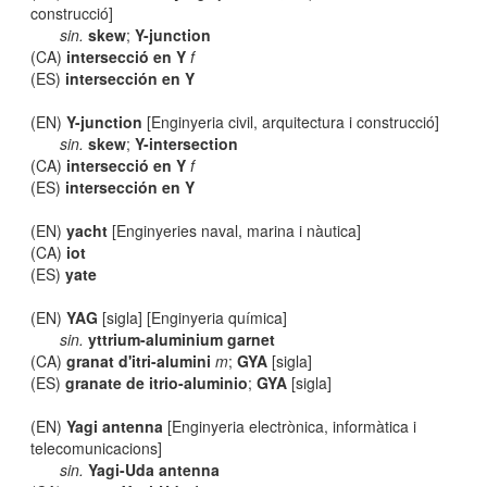
construcció]
sin.
skew
;
Y-junction
(CA)
intersecció en Y
f
(ES)
intersección en Y
(EN)
Y-junction
[Enginyeria civil, arquitectura i construcció]
sin.
skew
;
Y-intersection
(CA)
intersecció en Y
f
(ES)
intersección en Y
(EN)
yacht
[Enginyeries naval, marina i nàutica]
(CA)
iot
(ES)
yate
(EN)
YAG
[sigla] [Enginyeria química]
sin.
yttrium-aluminium garnet
(CA)
granat d'itri-alumini
m
;
GYA
[sigla]
(ES)
granate de itrio-aluminio
;
GYA
[sigla]
(EN)
Yagi antenna
[Enginyeria electrònica, informàtica i
telecomunicacions]
sin.
Yagi-Uda antenna