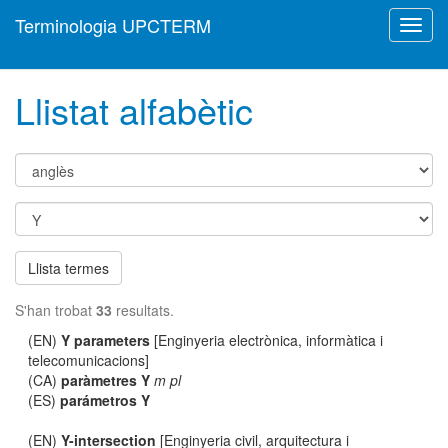
Terminologia UPCTERM
Toggl
navig
Llistat alfabètic
Llista termes
S'han trobat
33
resultats.
(EN)
Y parameters
[Enginyeria electrònica, informàtica i
telecomunicacions]
(CA)
paràmetres Y
m pl
(ES)
parámetros Y
(EN)
Y-intersection
[Enginyeria civil, arquitectura i