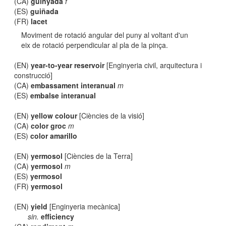
(CA)
guinyada
f
(ES)
guiñada
(FR)
lacet
Moviment de rotació angular del puny al voltant d'un
eix de rotació perpendicular al pla de la pinça.
(EN)
year-to-year reservoir
[Enginyeria civil, arquitectura i
construcció]
(CA)
embassament interanual
m
(ES)
embalse interanual
(EN)
yellow colour
[Ciències de la visió]
(CA)
color groc
m
(ES)
color amarillo
(EN)
yermosol
[Ciències de la Terra]
(CA)
yermosol
m
(ES)
yermosol
(FR)
yermosol
(EN)
yield
[Enginyeria mecànica]
sin.
efficiency