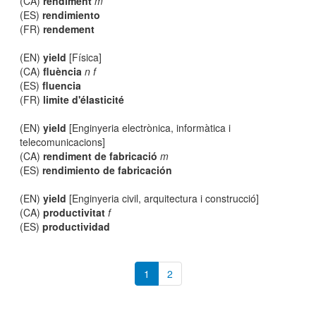
(CA)
rendiment
m
(ES)
rendimiento
(FR)
rendement
(EN)
yield
[Física]
(CA)
fluència
n f
(ES)
fluencia
(FR)
limite d'élasticité
(EN)
yield
[Enginyeria electrònica, informàtica i
telecomunicacions]
(CA)
rendiment de fabricació
m
(ES)
rendimiento de fabricación
(EN)
yield
[Enginyeria civil, arquitectura i construcció]
(CA)
productivitat
f
(ES)
productividad
1
2