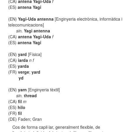
(CA)
antena Yagi-Uda
f
(ES)
antena Yagi
(EN)
Yagi-Uda antenna
[Enginyeria electrònica, informàtica i
telecomunicacions]
sin.
Yagi antenna
(CA)
antena Yagi-Uda
f
(ES)
antena Yagi
(EN)
yard
[Física]
(CA)
iarda
n f
(ES)
yarda
(FR)
verge
;
yard
yd
(EN)
yarn
[Enginyeria tèxtil]
sin.
thread
(CA)
fil
m
(ES)
hilo
(FR)
fil
(DE) Faden; Gran
Cos de forma capil·lar, generalment flexible, de