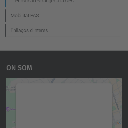
Personal estranger a la UPC
Mobilitat PAS
Enllaços d'interès
On Som
Necessitem el vostre
consentiment per carregar el
servei Google Maps!
Utilitzem un servei de tercers per incrustar
contingut del mapa que pugui recollir dades