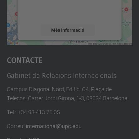
sobre la vostra activitat. Reviseu-ne els
detalls i accepteu el servei per veure el
mapa.
Més Informació
Accepta
Contacte
powered by
Usercentrics Consent
Management Platform
Gabinet de Relacions Internacionals
Campus Diagonal Nord, Edifici C4, Plaça de
Telecos. Carrer Jordi Girona, 1-3, 08034 Barcelona
Tel.
:
+34
93 413 75 05
Correu
:
international@upc.edu