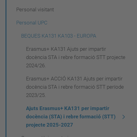
v
Personal visitant
e
g
Personal UPC
a
BEQUES KA131 KA103 - EUROPA
c
Erasmus+ KA131 Ajuts per impartir
i
docència STA i rebre formació STT projecte
ó
2024/26.
Erasmus+ ACCIÓ KA131 Ajuts per impartir
docència STA i rebre formació STT període
2023/25.
Ajuts Erasmus+ KA131 per impartir
docència (STA) i rebre formació (STT)
projecte 2025-2027