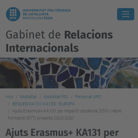
Gabinet de
Relacions
Internacionals
Inici
Mobilitat
Mobilitat PDI
Personal UPC
BEQUES KA131 KA103 - EUROPA
Ajuts Erasmus+ KA131 per impartir docència (STA) i rebre
formació (STT) projecte 2025-2027
Ajuts Erasmus+ KA131 per