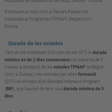
República de Macedònia del Nord, Sèrbia i Turquia.
S'inclouen a més, com a Tercers Països No
Associats al Programa (TPNAP), Regne Unit i
Suïssa.
Durada de les estades
Tant en les mobilitats STA com en les STT, la
durada
mínima és de 2 dies consecutius
i la màxima de 2
mesos, a excepció de les
estades TPNAP
(a Regne
Unit i a Suïssa) i les estades per rebre
formació
(STT) en el marc d’un Blended Intensive Program
(
BIP
), que hauran de tenir una
durada mínima de 5
dies
.