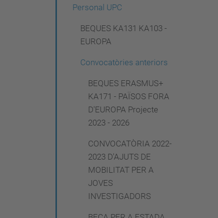
g
Personal UPC
a
BEQUES KA131 KA103 -
c
EUROPA
i
Convocatòries anteriors
ó
BEQUES ERASMUS+
KA171 - PAÏSOS FORA
D'EUROPA Projecte
2023 - 2026
CONVOCATÒRIA 2022-
2023 D'AJUTS DE
MOBILITAT PER A
JOVES
INVESTIGADORS
BECA PER A ESTADA