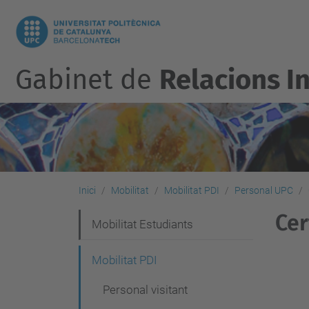
Gabinet de
Relacions I
Inici
Mobilitat
Mobilitat PDI
Personal UPC
Cer
N
Mobilitat Estudiants
a
Mobilitat PDI
v
Personal visitant
e