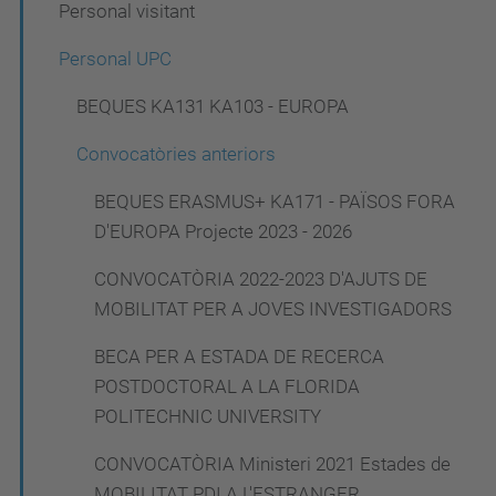
Personal visitant
e
g
Personal UPC
a
BEQUES KA131 KA103 - EUROPA
c
Convocatòries anteriors
i
ó
BEQUES ERASMUS+ KA171 - PAÏSOS FORA
D'EUROPA Projecte 2023 - 2026
CONVOCATÒRIA 2022-2023 D'AJUTS DE
MOBILITAT PER A JOVES INVESTIGADORS
BECA PER A ESTADA DE RECERCA
POSTDOCTORAL A LA FLORIDA
POLITECHNIC UNIVERSITY
CONVOCATÒRIA Ministeri 2021 Estades de
MOBILITAT PDI A L'ESTRANGER