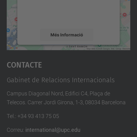
sobre la vostra activitat. Reviseu-ne els
detalls i accepteu el servei per veure el
mapa.
Més Informació
Accepta
Contacte
powered by
Usercentrics Consent
Management Platform
Gabinet de Relacions Internacionals
Campus Diagonal Nord, Edifici C4, Plaça de
Telecos. Carrer Jordi Girona, 1-3, 08034 Barcelona
Tel.
:
+34
93 413 75 05
Correu
:
international@upc.edu