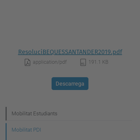
ResoluciBEQUESSANTANDER2019.pdf
application/pdf
191.1 KB
Descarrega
N
Mobilitat Estudiants
a
Mobilitat PDI
v