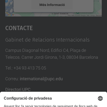
Més Informació
Accepta
Contacte
powered by
Usercentrics Consent
Management Platform
Gabinet de Relacions Internacionals
Campus Diagonal Nord, Edifici C4, Plaça de
Telecos. Carrer Jordi Girona, 1-3, 08034 Barcelona
Tel.
:
+34
93 413 75 05
Correu
:
international@upc.edu
Directori UPC
Formulari de contacte i bústia de suggeriments