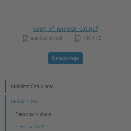
copy_of_AnnexA_cat.pdf
application/pdf
109.4 KB
Descarrega
N
Mobilitat Estudiants
a
Mobilitat PDI
v
Personal visitant
e
g
Personal UPC