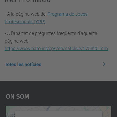
Més informació
- A la pàgina web del
Programa de Joves
Professionals (YPP)
- A l'apartat de preguntes freqüents d'aquesta
pàgina web:
https://www.nato.int/cps/en/natolive/175326.htm
Totes les notícies
On Som