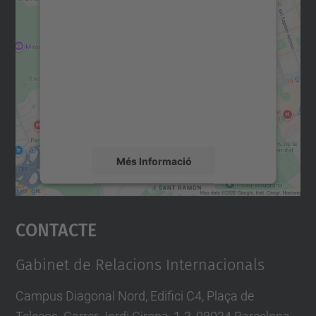
Necessitem el vostre
consentiment per carregar el
servei Google Maps!
Utilitzem un servei de tercers per incrustar
contingut del mapa que pugui recollir dades
sobre la vostra activitat. Reviseu-ne els
detalls i accepteu el servei per veure el
mapa.
Més Informació
Accepta
Contacte
powered by
Usercentrics Consent
Management Platform
Gabinet de Relacions Internacionals
Campus Diagonal Nord, Edifici C4, Plaça de