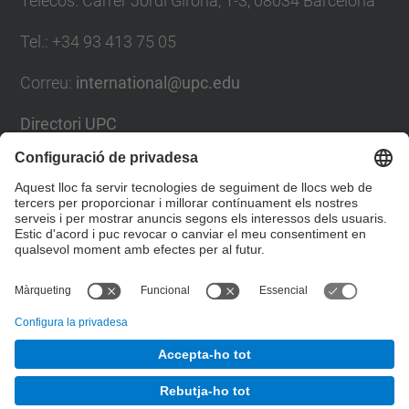
Telecos. Carrer Jordi Girona, 1-3, 08034 Barcelona
Tel.
:
+34
93 413 75 05
Correu
:
international@upc.edu
Directori UPC
Formulari de contacte i bústia de suggeriments
Llista Xarxes Socials
© UPC
Gabinet de Relacions Internacionals