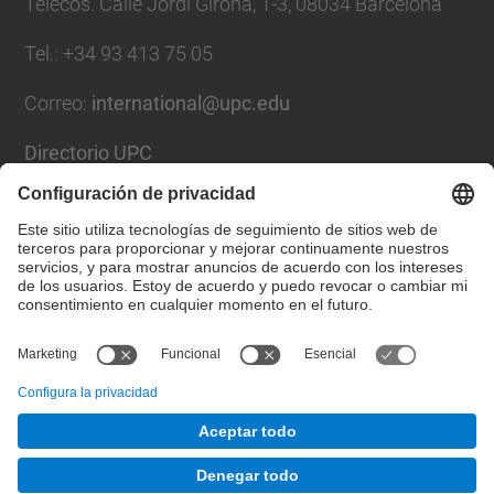
Telecos. Calle Jordi Girona, 1-3, 08034 Barcelona
Tel.
:
+34
93 413 75 05
Correo
:
international@upc.edu
Directorio UPC
Formulario de contacto y buzón de sugerencias
Lista Redes Sociales
© UPC
Gabinete de Relaciones Internacionales