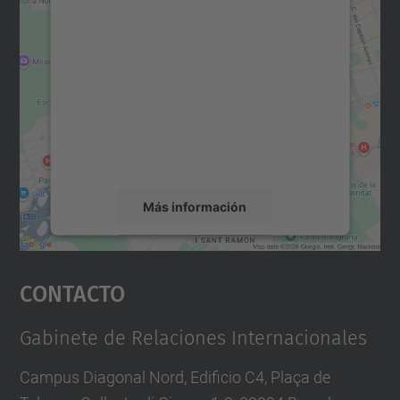
Necesitamos su consentimiento
para cargar el servicio Google
Maps.
Utilizamos un servicio de terceros para
incrustar contenido de mapas que puede
recopilar datos sobre su actividad. Le
rogamos que revise los detalles y acepte el
servicio para ver este mapa.
Más información
Aceptar
Contacto
powered by
Usercentrics Consent
Management Platform
Gabinete de Relaciones Internacionales
Campus Diagonal Nord, Edificio C4, Plaça de