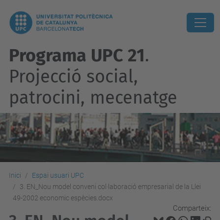
Programa UPC 21
.
Projecció social,
patrocini, mecenatge
Inici
Espai usuari UPC
3. EN_Nou model conveni col·laboració empresarial de la Llei
49-2002 economic espècies.docx
Comparteix: