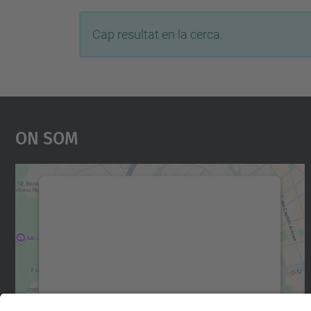
Cap resultat en la cerca.
On Som
Necessitem el vostre consentiment
per carregar el servei Google Maps!
Utilitzem un servei de tercers per incrustar
contingut del mapa que pugui recollir dades
sobre la vostra activitat. Reviseu-ne els
detalls i accepteu el servei per veure el mapa.