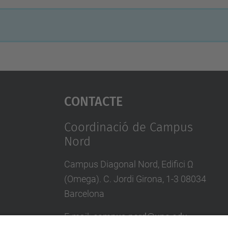
Contacte
Coordinació de Campus
Nord
Campus Diagonal Nord, Edifici Ω
(Omega). C. Jordi Girona, 1-3 08034
Barcelona
E-mail
:
campus.nord@upc.edu