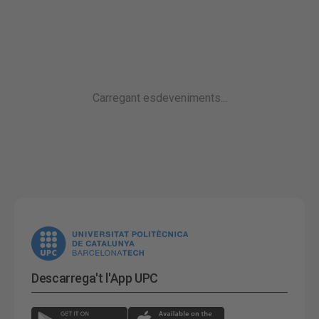
Carregant esdeveniments...
Descarrega't l'App UPC
(
obre en una finestra nova
(
obre en una finest
)