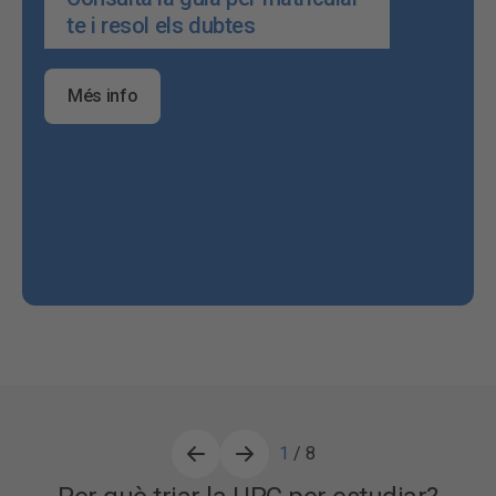
te i resol els dubtes
Més info
1
/ 8
1 de 8, Tecnològica