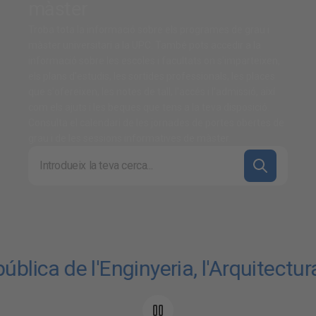
màster
Troba tota la informació sobre els programes de grau i
màster universitari a la UPC. També pots accedir a la
informació sobre les escoles i facultats on s'imparteixen,
els plans d'estudis, les sortides professionals, les places
que s'ofereixen, les notes de tall, l'accés i l'admissió, així
com els ajuts i les beques que tens a la teva disposició.
Consulta el calendari de les jornades de portes obertes de
grau i de les sessions informatives de màster.
Cerca a la UPC
ica de l'Enginyeria, l'Arquitectura, l