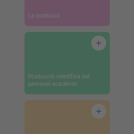
La institució
Producció científica del
personal acadèmic