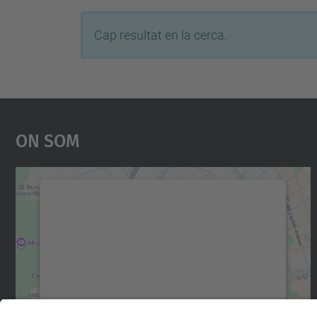
Cap resultat en la cerca.
On Som
Necessitem el vostre consentiment
per carregar el servei Google Maps!
Utilitzem un servei de tercers per incrustar
contingut del mapa que pugui recollir dades
sobre la vostra activitat. Reviseu-ne els
detalls i accepteu el servei per veure el mapa.