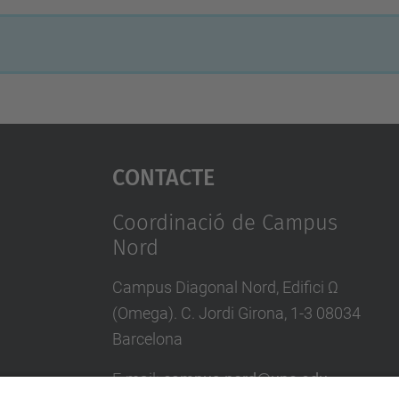
Contacte
Coordinació de Campus
Nord
Campus Diagonal Nord, Edifici Ω
(Omega). C. Jordi Girona, 1-3 08034
Barcelona
E-mail
:
campus.nord@upc.edu