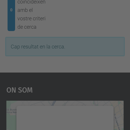
coincideixen
amb el
0
vostre criteri
de cerca
Cap resultat en la cerca.
On Som
Necessitem el vostre
consentiment per carregar el
servei Google Maps!