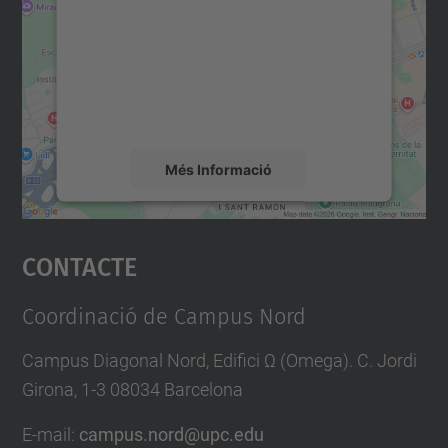
Utilitzem un servei de tercers per incrustar
contingut del mapa que pugui recollir dades
sobre la vostra activitat. Reviseu-ne els
detalls i accepteu el servei per veure el
mapa.
Més Informació
Accepta
Contacte
powered by
Usercentrics Consent
Management Platform
Coordinació de Campus Nord
Campus Diagonal Nord, Edifici Ω (Omega). C. Jordi
Girona, 1-3 08034 Barcelona
E-mail
:
campus.nord@upc.edu