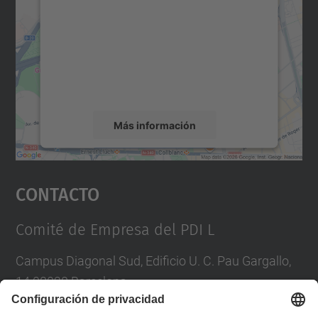
Maps.
Utilizamos un servicio de terceros para
incrustar contenido de mapas que puede
recopilar datos sobre su actividad. Le
rogamos que revise los detalles y acepte el
servicio para ver este mapa.
Más información
Aceptar
Contacto
powered by
Usercentrics Consent
Management Platform
Comité de Empresa del PDI L
Campus Diagonal Sud, Edificio U. C. Pau Gargallo,
14 08028 Barcelona
Tel.
:
934017146