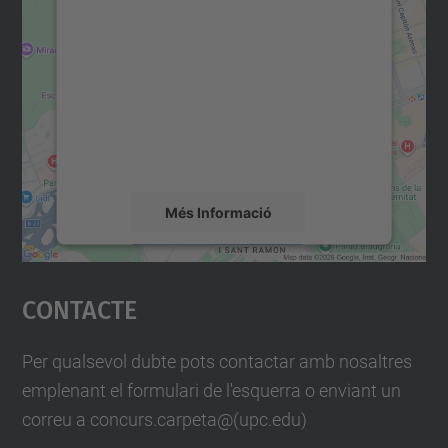
consentiment per carregar el
servei Google Maps!
Utilitzem un servei de tercers per incrustar
contingut del mapa que pugui recollir dades
sobre la vostra activitat. Reviseu-ne els
detalls i accepteu el servei per veure el
mapa.
Més Informació
Accepta
Contacte
powered by
Usercentrics Consent
Management Platform
Per qualsevol dubte pots contactar amb nosaltres
emplenant el formulari de l'esquerra o enviant un
correu a concurs.carpeta@(upc.edu)