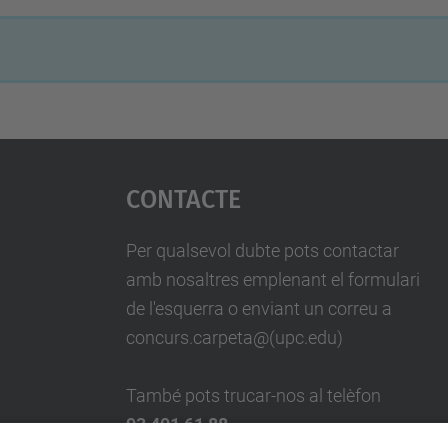
Contacte
Per qualsevol dubte pots contactar
amb nosaltres emplenant el formulari
de l'esquerra o enviant un correu a
concurs.carpeta@(upc.edu)
També pots trucar-nos al telèfon
93 401 61 88