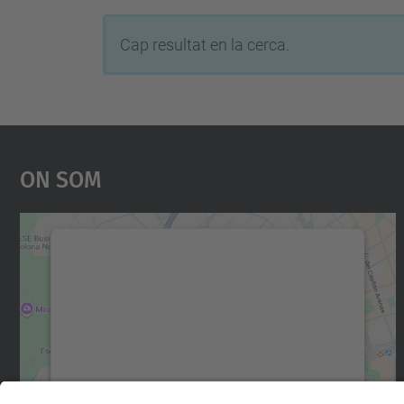
Cap resultat en la cerca.
On Som
Necessitem el vostre consentiment
per carregar el servei Google Maps!
Utilitzem un servei de tercers per incrustar
contingut del mapa que pugui recollir dades
sobre la vostra activitat. Reviseu-ne els
detalls i accepteu el servei per veure el mapa.