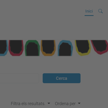
Cerca
C
Inici
e
r
c
a
a
v
a
n
ç
a
d
a
…
Filtra els resultats.
Ordena per