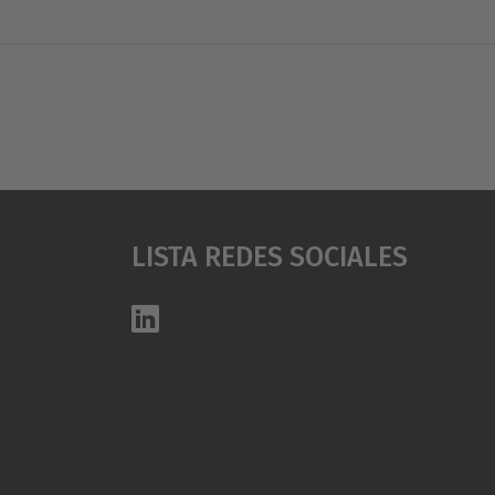
d
a
…
Lista Redes Sociales