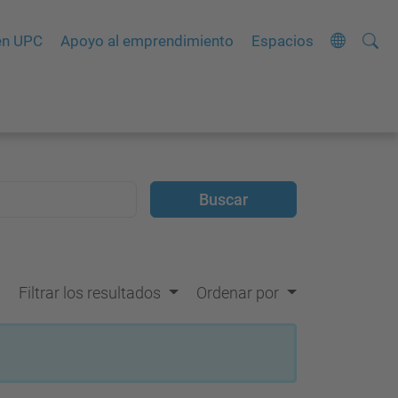
Busca
B
èn UPC
Apoyo al emprendimiento
Espacios
ú
s
q
u
e
d
a
A
v
Filtrar los resultados
Ordenar por
a
n
z
a