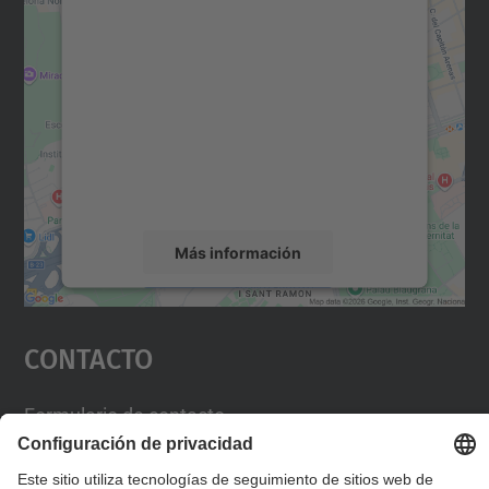
Necesitamos su consentimiento
para cargar el servicio Google
Maps.
Utilizamos un servicio de terceros para
incrustar contenido de mapas que puede
recopilar datos sobre su actividad. Le
rogamos que revise los detalles y acepte el
servicio para ver este mapa.
Más información
Aceptar
Contacto
powered by
Usercentrics Consent
Management Platform
Formulario de contacto