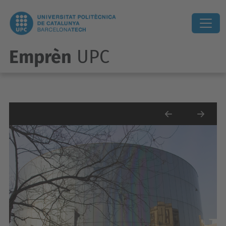
Emprèn
UPC
Anterior
Següe