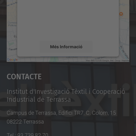
Utilitzem un servei de tercers per incrustar
contingut del mapa que pugui recollir dades
sobre la vostra activitat. Reviseu-ne els
detalls i accepteu el servei per veure el
mapa.
Més Informació
Accepta
Contacte
powered by
Usercentrics Consent
Management Platform
Institut d'Investigació Tèxtil i Cooperació
Industrial de Terrassa
Campus de Terrassa, Edifici TR7. C. Colom, 15
08222 Terrassa
Tel.
:
93 739 82 70