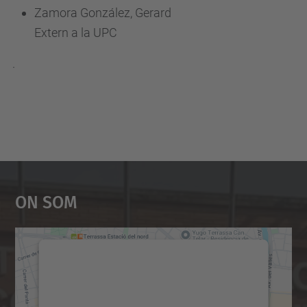
Zamora González, Gerard
Extern a la UPC
.
On Som
Necessitem el vostre
consentiment per carregar el
servei Google Maps!