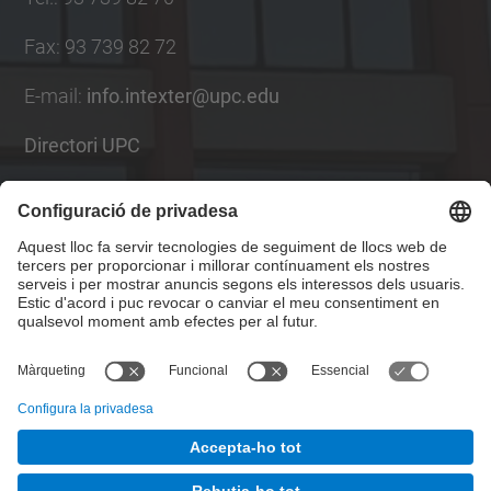
Fax
:
93 739 82 72
E-mail
:
info.intexter@upc.edu
Directori UPC
Formulari de contacte
Llista Xarxes Socials
© UPC
Institut d'Investigació Tèxtil i Cooperació Industrial
de Terrassa. INTEXTER