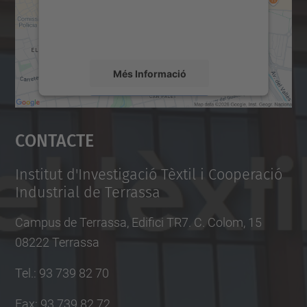
sobre la vostra activitat. Reviseu-ne els
detalls i accepteu el servei per veure el
mapa.
Més Informació
Accepta
Contacte
powered by
Usercentrics Consent
Management Platform
Institut d'Investigació Tèxtil i Cooperació
Industrial de Terrassa
Campus de Terrassa, Edifici TR7. C. Colom, 15
08222 Terrassa
Tel.
:
93 739 82 70
Fax
:
93 739 82 72