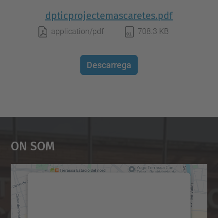
dpticprojectemascaretes.pdf
application/pdf
708.3 KB
Descarrega
On Som
Necessitem el vostre
consentiment per carregar el
servei Google Maps!