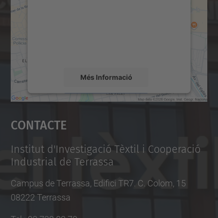
Utilitzem un servei de tercers per incrustar
contingut del mapa que pugui recollir dades
sobre la vostra activitat. Reviseu-ne els
detalls i accepteu el servei per veure el
mapa.
Més Informació
Accepta
Contacte
powered by
Usercentrics Consent
Management Platform
Institut d'Investigació Tèxtil i Cooperació
Industrial de Terrassa
Campus de Terrassa, Edifici TR7. C. Colom, 15
08222 Terrassa