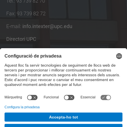
Tel.
:
93 739 82 70
Fax
:
93 739 82 72
E-mail
:
info.intexter@upc.edu
Directori UPC
Formulari de contacte
Llista Xarxes Socials
© UPC
Institut d'Investigació Tèxtil i Cooperació Industrial
de Terrassa. INTEXTER