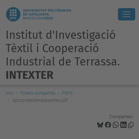
Institut d'Investigació
Tèxtil i Cooperació
Industrial de Terrassa.
INTEXTER
Inici
Fitxers compartits
PDF's
dpticprojectemascaretes.pdf
Comparteix: