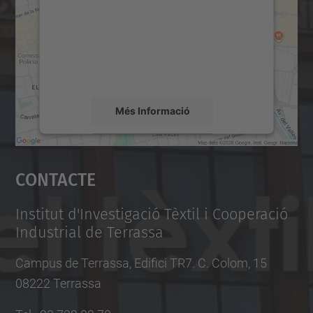
Utilitzem un servei de tercers per incrustar
contingut del mapa que pugui recollir dades
sobre la vostra activitat. Reviseu-ne els
detalls i accepteu el servei per veure el
mapa.
Més Informació
Accepta
Contacte
powered by
Usercentrics Consent
Management Platform
Institut d'Investigació Tèxtil i Cooperació
Industrial de Terrassa
Campus de Terrassa, Edifici TR7. C. Colom, 15
08222 Terrassa