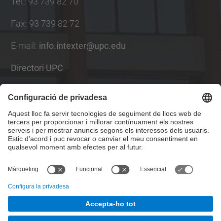
Tel.
:
93 739 82 70
Fax
:
93 739 82 72
E-mail
:
info.intexter@upc.edu
Directori UPC
Formulari de contacte
Llista Xarxes Socials
© UPC
Institut d'Investigació Tèxtil i Cooperació Industrial
de Terrassa. INTEXTER