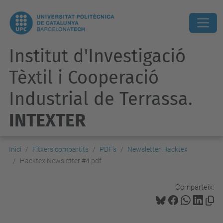
Institut d'Investigació
Tèxtil i Cooperació
Industrial de Terrassa.
INTEXTER
Inici
Fitxers compartits
PDF's
Newsletter Hacktex
Hacktex Newsletter #4.pdf
Comparteix: