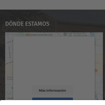
Dónde Estamos
Necesitamos su consentimiento
para cargar el servicio Google Maps.
Utilizamos un servicio de terceros para
incrustar contenido de mapas que puede
recopilar datos sobre su actividad. Le
rogamos que revise los detalles y acepte el
servicio para ver este mapa.
Más información
Aceptar