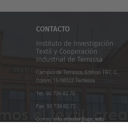
Contacto
Instituto de Investigación
Textil y Cooperación
Industrial de Terrassa
Campus de Terrassa, Edificio TR7. C.
Colom, 15 08222 Terrassa
Tel.
:
93 739 82 70
Fax
:
93 739 82 72
Correo
:
info.intexter@upc.edu