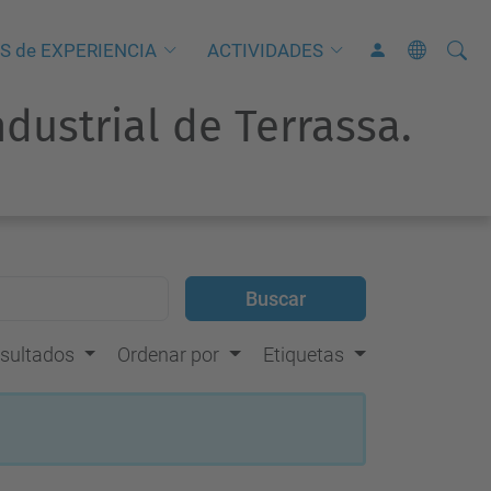
Busca
B
S de EXPERIENCIA
ACTIVIDADES
ú
ndustrial de Terrassa.
s
q
u
e
d
a
A
v
resultados
Ordenar por
Etiquetas
a
n
z
a