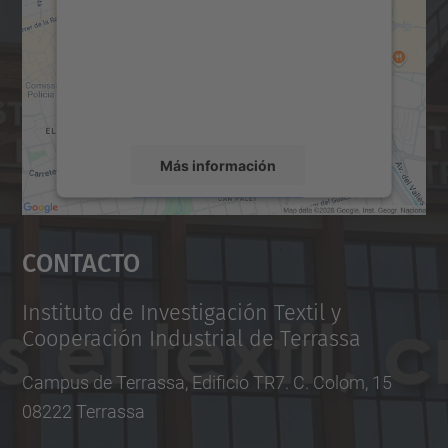
Utilizamos un servicio de terceros para
incrustar contenido de mapas que puede
recopilar datos sobre su actividad. Le
rogamos que revise los detalles y acepte el
servicio para ver este mapa.
Más información
Aceptar
Contacto
powered by
Usercentrics Consent
Management Platform
Instituto de Investigación Textil y
Cooperación Industrial de Terrassa
Campus de Terrassa, Edificio TR7. C. Colom, 15
08222 Terrassa