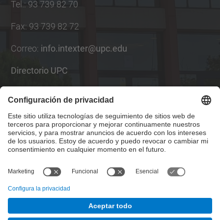
Tel.
:
93 739 82 70
Fax
:
93 739 82 72
Correo
:
info.intexter@upc.edu
Directorio UPC
Formulario de contacto
Lista Redes Sociales
© UPC
Instituto de Investigación Textil y Cooperación
Industrial de Terrassa. INTEXTER