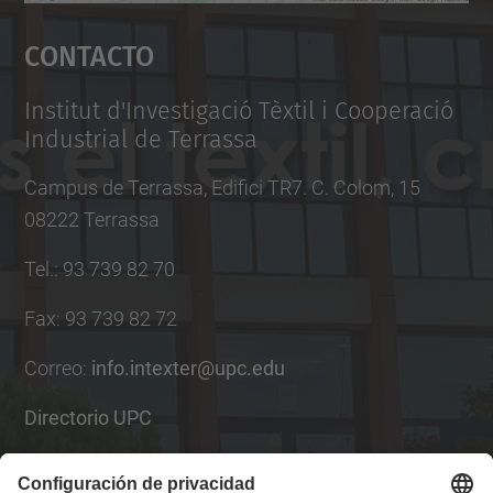
Aceptar
Contacto
powered by
Usercentrics Consent
Management Platform
Institut d'Investigació Tèxtil i Cooperació
Industrial de Terrassa
Campus de Terrassa, Edifici TR7. C. Colom, 15
08222 Terrassa
Tel.
:
93 739 82 70
Fax
:
93 739 82 72
Correo
:
info.intexter@upc.edu
Directorio UPC
Formulario de contacto