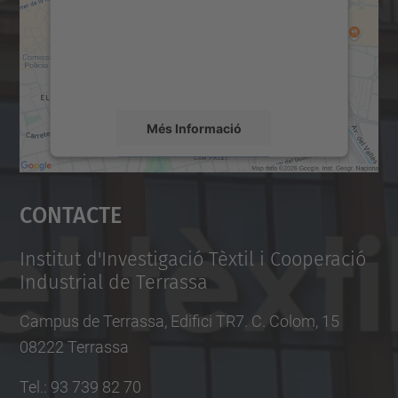
Utilitzem un servei de tercers per incrustar
contingut del mapa que pugui recollir dades
sobre la vostra activitat. Reviseu-ne els
detalls i accepteu el servei per veure el
mapa.
Més Informació
Accepta
Contacte
powered by
Usercentrics Consent
Management Platform
Institut d'Investigació Tèxtil i Cooperació
Industrial de Terrassa
Campus de Terrassa, Edifici TR7. C. Colom, 15
08222 Terrassa
Tel.
:
93 739 82 70