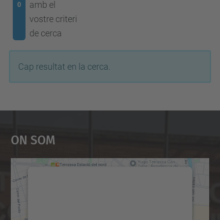
amb el
0
vostre criteri
de cerca
Cap resultat en la cerca.
On Som
Necessitem el vostre
consentiment per carregar el
servei Google Maps!