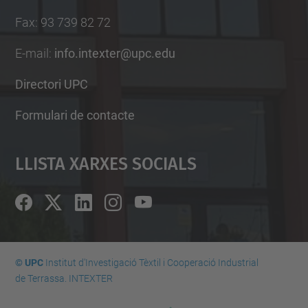
Fax
:
93 739 82 72
E-mail
:
info.intexter@upc.edu
Directori UPC
Formulari de contacte
Llista Xarxes Socials
© UPC
Institut d'Investigació Tèxtil i Cooperació Industrial
de Terrassa. INTEXTER