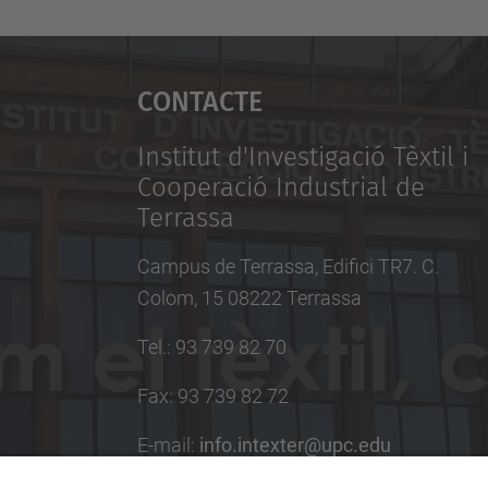
Contacte
Institut d'Investigació Tèxtil i
Cooperació Industrial de
Terrassa
Campus de Terrassa, Edifici TR7. C.
Colom, 15 08222 Terrassa
Tel.
:
93 739 82 70
Fax
:
93 739 82 72
E-mail
:
info.intexter@upc.edu