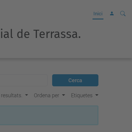
Cerca
C
Inici
e
rial de Terrassa.
r
c
a
a
v
a
n
ç
s resultats.
Ordena per
Etiquetes
a
d
a
…