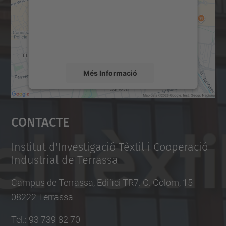
Utilitzem un servei de tercers per incrustar
contingut del mapa que pugui recollir dades
sobre la vostra activitat. Reviseu-ne els
detalls i accepteu el servei per veure el
mapa.
Més Informació
Accepta
Contacte
powered by
Usercentrics Consent
Management Platform
Institut d'Investigació Tèxtil i Cooperació
Industrial de Terrassa
Campus de Terrassa, Edifici TR7. C. Colom, 15
08222 Terrassa
Tel.
:
93 739 82 70