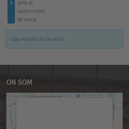
amb el
0
vostre criteri
de cerca
Cap resultat en la cerca.
On Som
Necessitem el vostre
consentiment per carregar el
servei Google Maps!