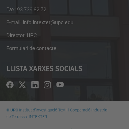
Fax
:
93 739 82 72
E-mail
:
info.intexter@upc.edu
Directori UPC
Formulari de contacte
Llista Xarxes Socials
© UPC
Institut d'Investigació Tèxtil i Cooperació Industrial
de Terrassa. INTEXTER