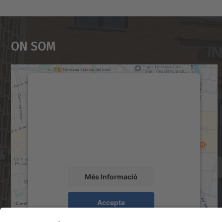
On Som
Necessitem el vostre consentiment
per carregar el servei Google Maps!
Utilitzem un servei de tercers per incrustar
contingut del mapa que pugui recollir dades
sobre la vostra activitat. Reviseu-ne els
detalls i accepteu el servei per veure el mapa.
Més Informació
Accepta
powered by
Usercentrics Consent