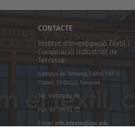
Contacte
Institut d'Investigació Tèxtil i
Cooperació Industrial de
Terrassa
Campus de Terrassa, Edifici TR7. C.
Colom, 15 08222 Terrassa
Tel.
:
93 739 82 70
Fax
:
93 739 82 72
E-mail
:
info.intexter@upc.edu