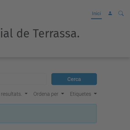
Cerca
C
Inici
e
rial de Terrassa.
r
c
a
a
v
a
n
ç
s resultats.
Ordena per
Etiquetes
a
d
a
…