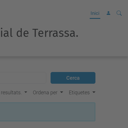
Cerca
C
Inici
e
rial de Terrassa.
r
c
a
a
v
a
n
ç
s resultats.
Ordena per
Etiquetes
a
d
a
…