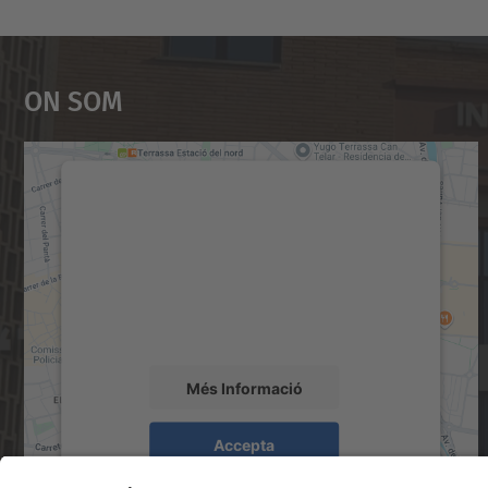
On Som
Necessitem el vostre consentiment
per carregar el servei Google Maps!
Utilitzem un servei de tercers per incrustar
contingut del mapa que pugui recollir dades
sobre la vostra activitat. Reviseu-ne els
detalls i accepteu el servei per veure el mapa.
Més Informació
Accepta
powered by
Usercentrics Consent