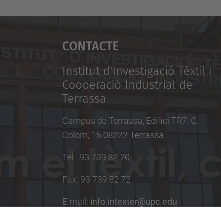
Contacte
Institut d'Investigació Tèxtil i
Cooperació Industrial de
Terrassa
Campus de Terrassa, Edifici TR7. C.
Colom, 15 08222 Terrassa
Tel.
:
93 739 82 70
Fax
:
93 739 82 72
E-mail
:
info.intexter@upc.edu