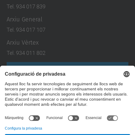
Tel. 934 017 839
Arxiu General
Tel. 934 017 107
Arxiu Vèrtex
Tel. 934 011 802
Formulari de contacte
Llista Xarxes Socials