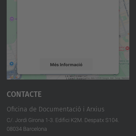
consentiment per carregar el
servei Google Maps!
Utilitzem un servei de tercers per incrustar
contingut del mapa que pugui recollir dades
sobre la vostra activitat. Reviseu-ne els
detalls i accepteu el servei per veure el
mapa.
Més Informació
Accepta
Contacte
powered by
Usercentrics Consent
Management Platform
Oficina de Documentació i Arxius
C/. Jordi Girona 1-3. Edifici K2M. Despatx S104.
08034 Barcelona