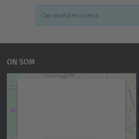
Cap resultat en la cerca.
On Som
Necessitem el vostre consentiment
per carregar el servei Google Maps!
Utilitzem un servei de tercers per incrustar
contingut del mapa que pugui recollir dades
sobre la vostra activitat. Reviseu-ne els
detalls i accepteu el servei per veure el mapa.