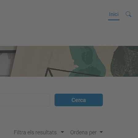
Cerca
C
Inici
e
r
c
a
a
v
a
n
ç
a
d
a
…
Filtra els resultats.
Ordena per