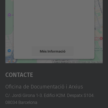
consentiment per carregar el
servei Google Maps!
Utilitzem un servei de tercers per incrustar
contingut del mapa que pugui recollir dades
sobre la vostra activitat. Reviseu-ne els
detalls i accepteu el servei per veure el
mapa.
Més Informació
Accepta
Contacte
powered by
Usercentrics Consent
Management Platform
Oficina de Documentació i Arxius
C/. Jordi Girona 1-3. Edifici K2M. Despatx S104.
08034 Barcelona