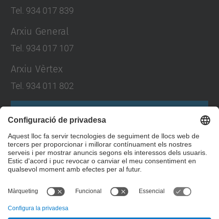
Tel. 934 017 839
Arxiu General
Tel. 934 017 107
Arxiu Vèrtex
Tel. 934 011 802
Formulari de contacte
Llista Xarxes Socials