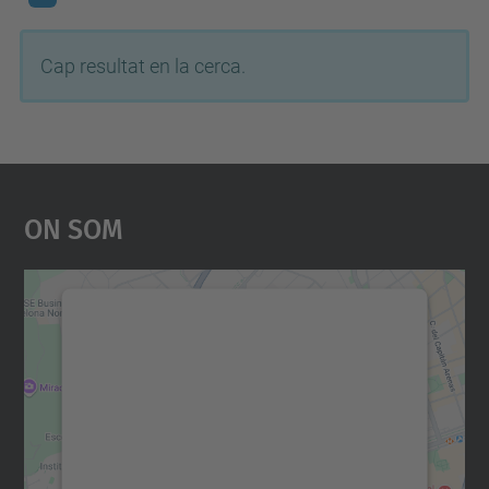
Cap resultat en la cerca.
On Som
Necessitem el vostre
consentiment per carregar el
servei Google Maps!
Utilitzem un servei de tercers per incrustar
contingut del mapa que pugui recollir dades
sobre la vostra activitat. Reviseu-ne els
detalls i accepteu el servei per veure el