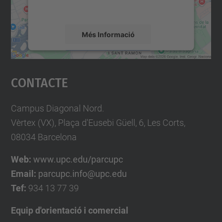
mapa.
Més Informació
Accepta
Contacte
powered by
Usercentrics Consent
Management Platform
Campus Diagonal Nord.
Vèrtex (VX), Plaça d'Eusebi Güell, 6, Les Corts,
08034 Barcelona
Web:
www.upc.edu/parcupc
Email:
parcupc.info@upc.edu
Tef:
934 13 77 39
Equip d'orientació i comercial