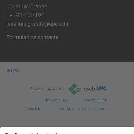
José Luís Grande
Tel. 93 4137194
jose.luis.grande@upc.edu
Formulari de contacte
© UPC
Desenvolupat amb
Mapa del lloc
Accessibilitat
Avís legal
Configuració de privadesa