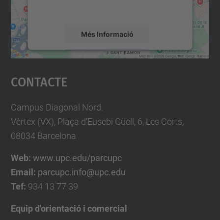
mapa.
Més Informació
Accepta
Contacte
powered by
Usercentrics Consent
Management Platform
Campus Diagonal Nord.
Vèrtex (VX), Plaça d'Eusebi Güell, 6, Les Corts,
08034 Barcelona
Web:
www.upc.edu/parcupc
Email:
parcupc.info@upc.edu
Tef:
934 13 77 39
Equip d'orientació i comercial