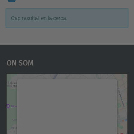
Cap resultat en la cerca.
On Som
Necessitem el vostre
consentiment per carregar el
servei Google Maps!
Utilitzem un servei de tercers per incrustar
contingut del mapa que pugui recollir dades
sobre la vostra activitat. Reviseu-ne els
detalls i accepteu el servei per veure el