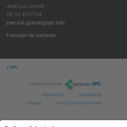
José Luís Grande
Tel. 93 4137194
jose.luis.grande@upc.edu
Formulari de contacte
© UPC
Desenvolupat amb
Mapa del lloc
Accessibilitat
Avís legal
Configuració de privadesa