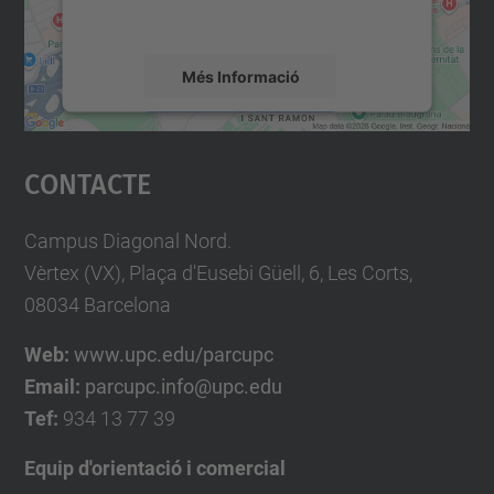
mapa.
Més Informació
Accepta
Contacte
powered by
Usercentrics Consent
Management Platform
Campus Diagonal Nord.
Vèrtex (VX), Plaça d'Eusebi Güell, 6, Les Corts,
08034 Barcelona
Web:
www.upc.edu/parcupc
Email:
parcupc.info@upc.edu
Tef:
934 13 77 39
Equip d'orientació i comercial