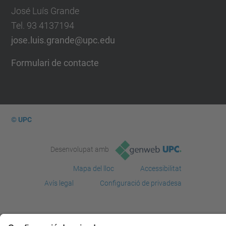
José Luís Grande
Tel. 93 4137194
jose.luis.grande@upc.edu
Formulari de contacte
© UPC
Desenvolupat amb
Mapa del lloc
Accessibilitat
Avís legal
Configuració de privadesa