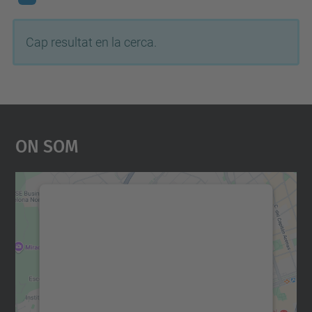
Cap resultat en la cerca.
On Som
Necessitem el vostre
consentiment per carregar el
servei Google Maps!
Utilitzem un servei de tercers per incrustar
contingut del mapa que pugui recollir dades
sobre la vostra activitat. Reviseu-ne els
detalls i accepteu el servei per veure el