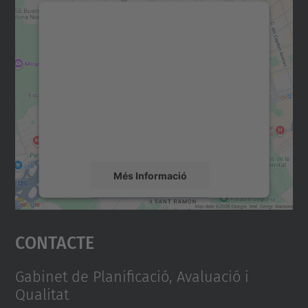
Necessitem el vostre
consentiment per carregar el
servei Google Maps!
Utilitzem un servei de tercers per incrustar
contingut del mapa que pugui recollir dades
sobre la vostra activitat. Reviseu-ne els
detalls i accepteu el servei per veure el
mapa.
Més Informació
Accepta
Contacte
powered by
Usercentrics Consent
Management Platform
Gabinet de Planificació, Avaluació i
Qualitat