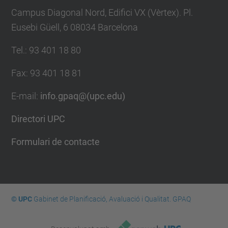
Campus Diagonal Nord, Edifici VX (Vèrtex). Pl.
Eusebi Güell, 6 08034 Barcelona
Tel.
:
93 401 18 80
Fax
:
93 401 18 81
E-mail
:
info.gpaq@(upc.edu)
Directori UPC
Formulari de contacte
© UPC
Gabinet de Planificació, Avaluació i Qualitat. GPAQ