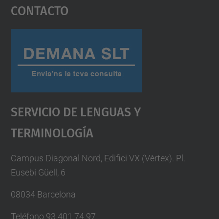
Contacto
powered by
Usercentrics Consent
Management Platform
Servicio De Lenguas Y
Terminología
Campus Diagonal Nord, Edifici VX (Vèrtex). Pl.
Eusebi Güell, 6
08034 Barcelona
Teléfono 93 401 74 97