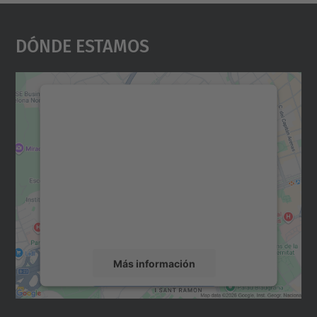
Dónde Estamos
Necesitamos su consentimiento
para cargar el servicio Google
Maps.
Utilizamos un servicio de terceros para
incrustar contenido de mapas que puede
recopilar datos sobre su actividad. Le
rogamos que revise los detalles y acepte el
servicio para ver este mapa.
Más información
Aceptar