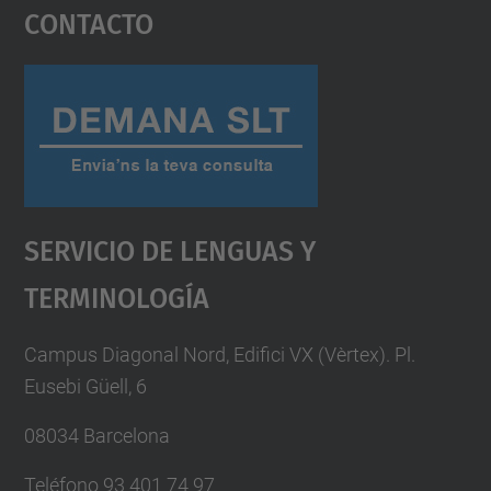
Contacto
powered by
Usercentrics Consent
Management Platform
Servicio De Lenguas Y
Terminología
Campus Diagonal Nord, Edifici VX (Vèrtex). Pl.
Eusebi Güell, 6
08034 Barcelona
Teléfono 93 401 74 97