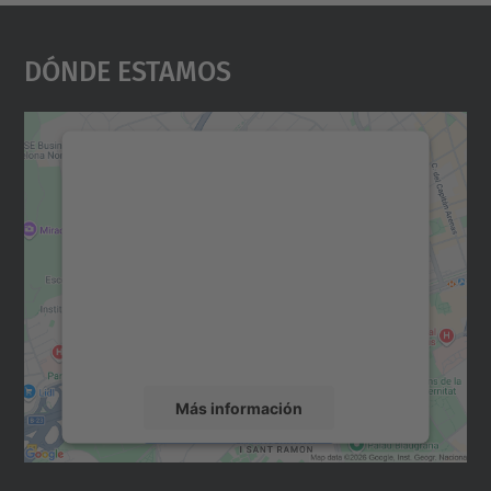
Dónde Estamos
Necesitamos su consentimiento
para cargar el servicio Google
Maps.
Utilizamos un servicio de terceros para
incrustar contenido de mapas que puede
recopilar datos sobre su actividad. Le
rogamos que revise los detalles y acepte el
servicio para ver este mapa.
Más información
Aceptar