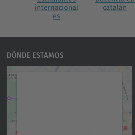
internacional
catalán
es
Dónde Estamos
Necesitamos su consentimiento
para cargar el servicio Google Maps.
Utilizamos un servicio de terceros para
incrustar contenido de mapas que puede
recopilar datos sobre su actividad. Le
rogamos que revise los detalles y acepte el
servicio para ver este mapa.