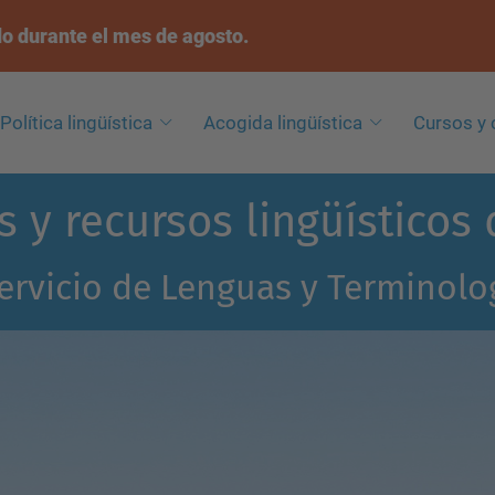
do durante el mes de agosto.
Política lingüística
Acogida lingüística
Cursos y 
s y recursos lingüísticos
ervicio de Lenguas y Terminolo