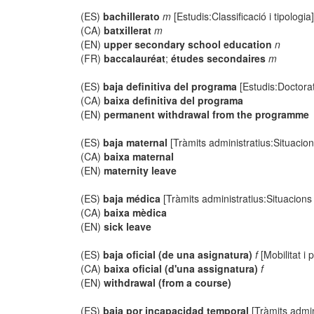
(ES)
bachillerato
m
[Estudis:Classificació i tipologia
(CA)
batxillerat
m
(EN)
upper secondary school education
n
(FR)
baccalauréat
;
études secondaires
m
(ES)
baja definitiva del programa
[Estudis:Doctorat
(CA)
baixa definitiva del programa
(EN)
permanent withdrawal from the programme
(ES)
baja maternal
[Tràmits administratius:Situacion
(CA)
baixa maternal
(EN)
maternity leave
(ES)
baja médica
[Tràmits administratius:Situacions
(CA)
baixa mèdica
(EN)
sick leave
(ES)
baja oficial (de una asignatura)
f
[Mobilitat i 
(CA)
baixa oficial (d'una assignatura)
f
(EN)
withdrawal (from a course)
(ES)
baja por incapacidad temporal
[Tràmits admin