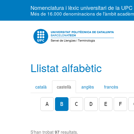
Nomenclatura i lèxic universitari de la UPC
Més de 16.000 denominacions de l'àmbit acadèmic, 
Llistat alfabètic
català
castellà
anglès
francès
A
B
C
D
E
F
S'han trobat
97
resultats.