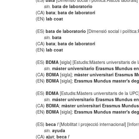
(ES)
bata
[Dimensió social i política:Riscos laborals]
sin.
bata de laboratorio
(CA)
bata
;
bata de laboratori
(EN)
lab coat
(ES)
bata de laboratorio
[Dimensió social i política:
sin.
bata
(CA)
bata
;
bata de laboratori
(EN)
lab coat
(ES)
BDMA
[sigla] [Estudis:Màsters universitaris de
sin.
máster universitario Erasmus Mundus en 
(CA)
BDMA
[sigla];
màster universitari Erasmus Mu
(EN)
BDMA
[sigla];
Erasmus Mundus master's degr
(ES)
BDMA
[Estudis:Màsters universitaris de la UPC
sin.
máster universitario Erasmus Mundus en 
(CA)
BDMA
;
màster universitari Erasmus Mundus e
(EN)
BDMA
[sigla];
Erasmus Mundus master's degre
(ES)
beca
f
[Mobilitat i projecció internacional] [Inf
sin.
ayuda
(CA)
ajut
;
beca
f