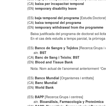
(CA)
baixa per incapacitat temporal
(EN)
temporary disability leave
(ES)
baja temporal del programa
[Estudis:Doctorat
(CA)
baixa temporal del programa
(EN)
temporary withdrawal from the programme
Baixa justificada del programa de doctorat sol·li
En el cas dels estudis a temps parcial, la pròrroga
(ES)
Banco de Sangre y Tejidos
[Recerca:Grups i 
sin.
BST
(CA)
Banc de Sang i Teixits
;
BST
(EN)
Blood and Tissue Bank
Nota: Nom actual de l'anomenat anteriorment “Cent
(ES)
Banco Mundial
[Organismes i entitats]
(CA)
Banc Mundial
(EN)
World Bank
(ES)
BAPP
[Recerca:Grups i centres]
sin.
Bioanálisis, Farmacología y Proteómica