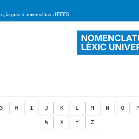
la gestió universitària i l'EEES
G
H
I
J
K
L
M
N
O
W
X
Y
Z