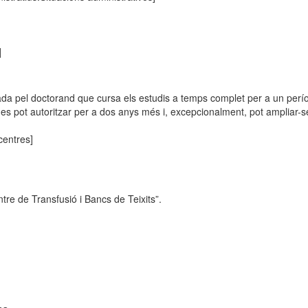
]
citada pel doctorand que cursa els estudis a temps complet per a un pe
 es pot autoritzar per a dos anys més i, excepcionalment, pot ampliar-s
centres]
re de Transfusió i Bancs de Teixits”.