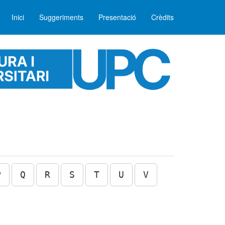
Inici
Suggeriments
Presentació
Crèdits
P
Q
R
S
T
U
V