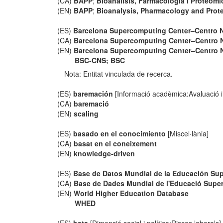
(CA)
BAPP
;
Bioanàlisis, Farmacologia i Proteòmi
(EN)
BAPP
;
Bioanalysis, Pharmacology and Prot
(ES)
Barcelona Supercomputing Center–Centro 
(CA)
Barcelona Supercomputing Center–Centro 
(EN)
Barcelona Supercomputing Center–Centro 
BSC-CNS; BSC
Nota: Entitat vinculada de recerca.
(ES)
baremación
[Informació acadèmica:Avaluació i 
(CA)
baremació
(EN)
scaling
(ES)
basado en el conocimiento
[Miscel·lània]
(CA)
basat en el coneixement
(EN)
knowledge-driven
(ES)
Base de Datos Mundial de la Educación Sup
(CA)
Base de Dades Mundial de l'Educació Super
(EN)
World Higher Education Database
WHED