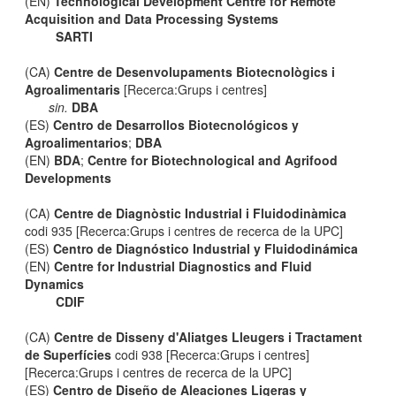
(EN)
Technological Development Centre for Remote
Acquisition and Data Processing Systems
SARTI
(CA)
Centre de Desenvolupaments Biotecnològics i
Agroalimentaris
[Recerca:Grups i centres]
sin.
DBA
(ES)
Centro de Desarrollos Biotecnológicos y
Agroalimentarios
;
DBA
(EN)
BDA
;
Centre for Biotechnological and Agrifood
Developments
(CA)
Centre de Diagnòstic Industrial i Fluidodinàmica
codi 935 [Recerca:Grups i centres de recerca de la UPC]
(ES)
Centro de Diagnóstico Industrial y Fluidodinámica
(EN)
Centre for Industrial Diagnostics and Fluid
Dynamics
CDIF
(CA)
Centre de Disseny d'Aliatges Lleugers i Tractament
de Superfícies
codi 938 [Recerca:Grups i centres]
[Recerca:Grups i centres de recerca de la UPC]
(ES)
Centro de Diseño de Aleaciones Ligeras y