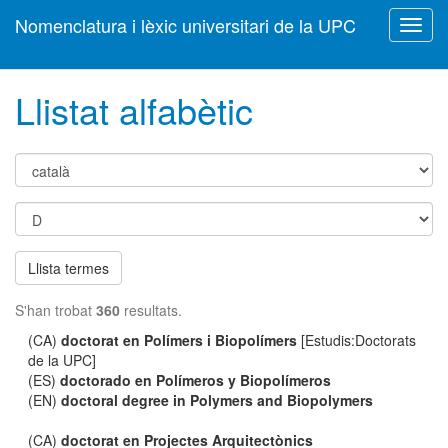
Nomenclatura i lèxic universitari de la UPC
Toggl
navig
Llistat alfabètic
Llista termes
S'han trobat
360
resultats.
(CA)
doctorat en Polímers i Biopolímers
[Estudis:Doctorats
de la UPC]
(ES)
doctorado en Polímeros y Biopolímeros
(EN)
doctoral degree in Polymers and Biopolymers
(CA)
doctorat en Projectes Arquitectònics