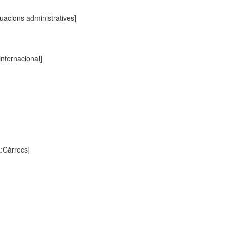
tuacions administratives]
 internacional]
a:Càrrecs]