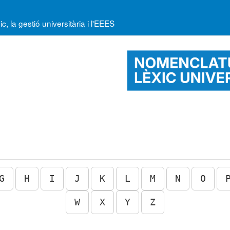
la gestió universitària i l'EEES
G
H
I
J
K
L
M
N
O
W
X
Y
Z