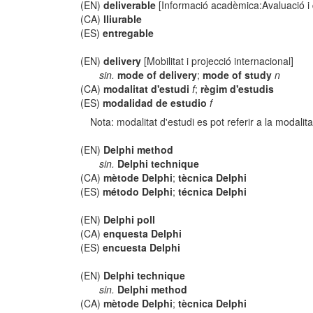
(EN)
deliverable
[Informació acadèmica:Avaluació i q
(CA)
lliurable
(ES)
entregable
(EN)
delivery
[Mobilitat i projecció internacional]
sin.
mode of delivery
;
mode of study
n
(CA)
modalitat d'estudi
f
;
règim d'estudis
(ES)
modalidad de estudio
f
Nota: modalitat d'estudi es pot referir a la modali
(EN)
Delphi method
sin.
Delphi technique
(CA)
mètode Delphi
;
tècnica Delphi
(ES)
método Delphi
;
técnica Delphi
(EN)
Delphi poll
(CA)
enquesta Delphi
(ES)
encuesta Delphi
(EN)
Delphi technique
sin.
Delphi method
(CA)
mètode Delphi
;
tècnica Delphi