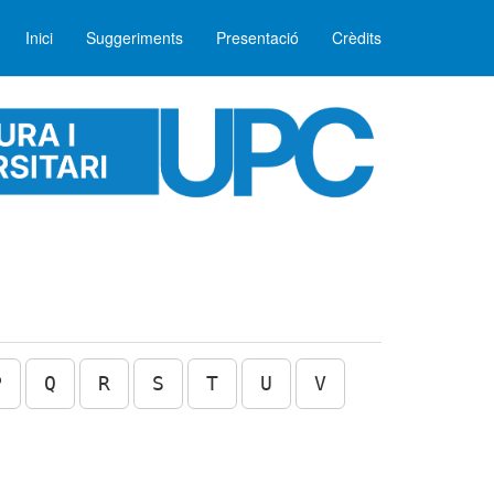
Inici
Suggeriments
Presentació
Crèdits
P
Q
R
S
T
U
V