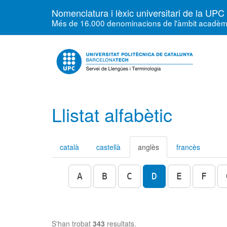
Nomenclatura i lèxic universitari de la UPC
Més de 16.000 denominacions de l'àmbit acadèmic, 
Llistat alfabètic
català
castellà
anglès
francès
A
B
C
D
E
F
S'han trobat
343
resultats.