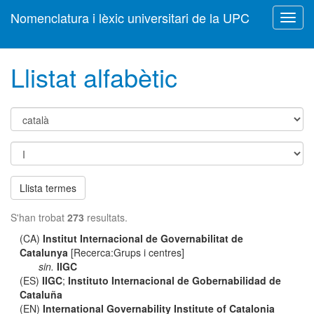
Nomenclatura i lèxic universitari de la UPC
Toggl
navig
Llistat alfabètic
Llista termes
S'han trobat
273
resultats.
(CA)
Institut Internacional de Governabilitat de
Catalunya
[Recerca:Grups i centres]
sin.
IIGC
(ES)
IIGC
;
Instituto Internacional de Gobernabilidad de
Cataluña
(EN)
International Governability Institute of Catalonia