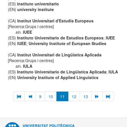
(ES)
instituto universitario
(EN)
university institute
(CA)
Institut Universitari d'Estudis Europeus
[Recerca:Grups i centres]
sin.
IUEE
(ES)
Instituto Universitario de Estudios Europeos
;
IUEE
(EN)
IUEE
;
University Institute of European Studies
(CA)
Institut Universitari de Lingüística Aplicada
[Recerca:Grups i centres]
sin.
IULA
(ES)
Instituto Universitario de Lingüística Aplicada
;
IULA
(EN)
University Institute of Applied Linguistics
9
10
11
12
13